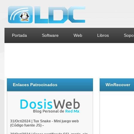
Portada
Software
Web
Libros
Sopor
Enlaces Patrocinados
WinRecover
31/Oct/2024 | Tux Snake - Mini juego web
(Código fuente JS)
-