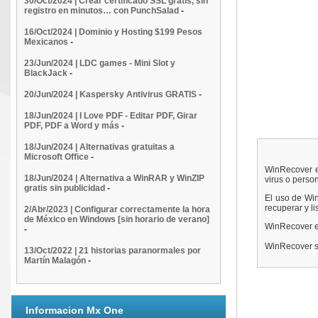
30/Oct/2024 | Crear certificado SSL gratis, sin
registro en minutos… con PunchSalad
-
16/Oct/2024 | Dominio y Hosting $199 Pesos
Mexicanos
-
23/Jun/2024 | LDC games - Mini Slot y
BlackJack
-
20/Jun/2024 | Kaspersky Antivirus GRATIS
-
18/Jun/2024 | I Love PDF - Editar PDF, Girar
PDF, PDF a Word y más
-
18/Jun/2024 | Alternativas gratuitas a
Microsoft Office
-
WinRecover e
18/Jun/2024 | Alternativa a WinRAR y WinZIP
virus o perso
gratis sin publicidad
-
El uso de Wi
recuperar y li
2/Abr/2023 | Configurar correctamente la hora
de México en Windows [sin horario de verano]
WinRecover es
-
WinRecover se
13/Oct/2022 | 21 historias paranormales por
Martín Malagón
-
Informacion Mx One