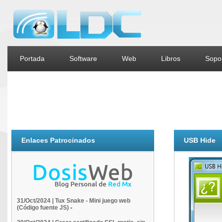
Portada
Software
Web
Libros
Sopor
Enlaces Patrocinados
USB Hide
31/Oct/2024 | Tux Snake - Mini juego web
(Código fuente JS)
-