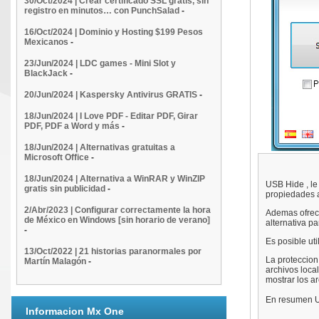
30/Oct/2024 | Crear certificado SSL gratis, sin
registro en minutos… con PunchSalad
-
16/Oct/2024 | Dominio y Hosting $199 Pesos
Mexicanos
-
23/Jun/2024 | LDC games - Mini Slot y
BlackJack
-
20/Jun/2024 | Kaspersky Antivirus GRATIS
-
18/Jun/2024 | I Love PDF - Editar PDF, Girar
PDF, PDF a Word y más
-
18/Jun/2024 | Alternativas gratuitas a
Microsoft Office
-
18/Jun/2024 | Alternativa a WinRAR y WinZIP
USB Hide , le
gratis sin publicidad
-
propiedades a
2/Abr/2023 | Configurar correctamente la hora
Ademas ofrece
de México en Windows [sin horario de verano]
alternativa p
-
Es posible ut
13/Oct/2022 | 21 historias paranormales por
La proteccion
Martín Malagón
-
archivos loca
mostrar los ar
En resumen US
Informacion Mx One