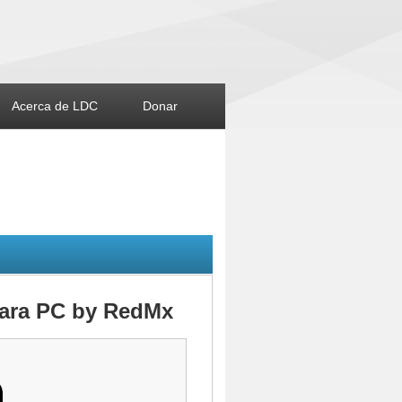
Acerca de LDC
Donar
 para PC by RedMx