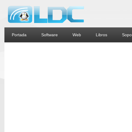
Portada
Software
Web
Libros
Sopor