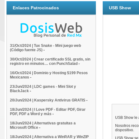
Enlaces Patrocinados
USB Show
31/Oct/2024 | Tux Snake - Mini juego web
(Código fuente JS)
-
30/Oct/2024 | Crear certificado SSL gratis, sin
registro en minutos… con PunchSalad
-
16/Oct/2024 | Dominio y Hosting $199 Pesos
Mexicanos
-
23/Jun/2024 | LDC games - Mini Slot y
BlackJack
-
20/Jun/2024 | Kaspersky Antivirus GRATIS
-
18/Jun/2024 | I Love PDF - Editar PDF, Girar
PDF, PDF a Word y más
-
USB Show le a
18/Jun/2024 | Alternativas gratuitas a
Nosotros reco
Microsoft Office
-
dispositivo.
18/Jun/2024 | Alternativa a WinRAR y WinZIP
USB Show se p