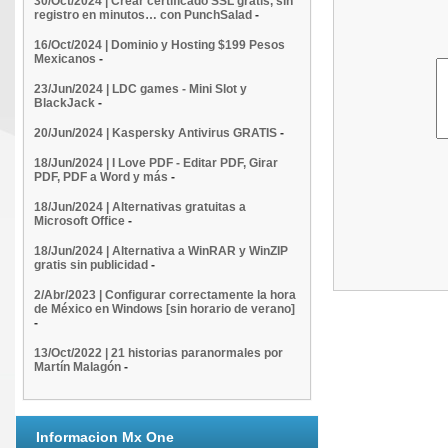
30/Oct/2024 | Crear certificado SSL gratis, sin
registro en minutos… con PunchSalad
-
16/Oct/2024 | Dominio y Hosting $199 Pesos
Mexicanos
-
23/Jun/2024 | LDC games - Mini Slot y
BlackJack
-
20/Jun/2024 | Kaspersky Antivirus GRATIS
-
18/Jun/2024 | I Love PDF - Editar PDF, Girar
PDF, PDF a Word y más
-
18/Jun/2024 | Alternativas gratuitas a
Microsoft Office
-
18/Jun/2024 | Alternativa a WinRAR y WinZIP
gratis sin publicidad
-
2/Abr/2023 | Configurar correctamente la hora
de México en Windows [sin horario de verano]
-
13/Oct/2022 | 21 historias paranormales por
Martín Malagón
-
Informacion Mx One