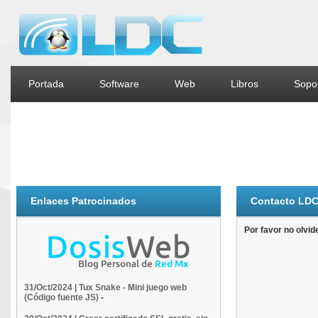
Portada
Software
Web
Libros
Sopor
Enlaces Patrocinados
Contacto LD
Por favor no olvid
31/Oct/2024 | Tux Snake - Mini juego web
(Código fuente JS)
-