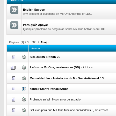
Subforos
English Support
Any problem or questions on Mx One Antivirus or LDC.
Português Apoyar
Qualquer problema ou perguntas sobre Mx One Antivirus ou LDC.
Páginas: [
1
]
2
3
...
32
Ir Abajo
Asunto
SOLUCION ERROR 75
2 años de Mx One, versiones en (DD)
«
1
2
3
4
»
Manual de Uso e Instalacion de Mx One Antivirus 4.0.3
sobre PStart y PortableApps
Probando en Win 8 con error de espacio
Solucion para que MX One funcione en Windows 8, sin errores.