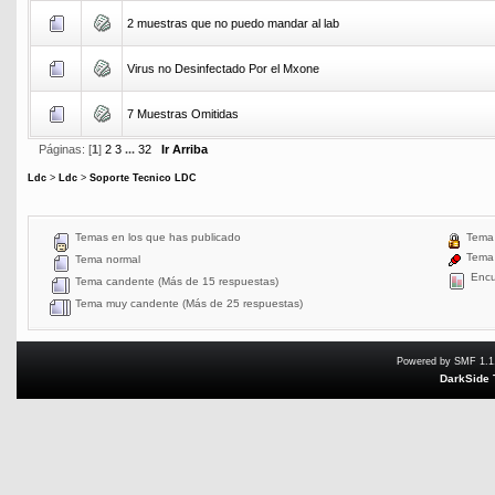
2 muestras que no puedo mandar al lab
Virus no Desinfectado Por el Mxone
7 Muestras Omitidas
Páginas: [
1
]
2
3
...
32
Ir Arriba
Ldc
>
Ldc
>
Soporte Tecnico LDC
Temas en los que has publicado
Tema 
Tema 
Tema normal
Encu
Tema candente (Más de 15 respuestas)
Tema muy candente (Más de 25 respuestas)
Powered by SMF 1.1
DarkSide