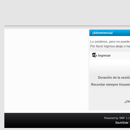
¡Advertencia!
Lo sentimos, pero no puedes 
Por favor ingresa abajo o ha
Ingresar
Duración de la sesió
Recordar siempre Usuari
¿Ol
Powered by SMF 1.1
DarkSide