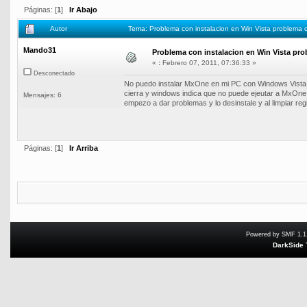
Páginas: [
1
]
Ir Abajo
Autor
Tema: Problema con instalacion en Win Vista problema 
Mando31
Problema con instalacion en Win Vista pro
«
:
Febrero 07, 2011, 07:36:33 »
Desconectado
No puedo instalar MxOne en mi PC con Windows Vista, a
cierra y windows indica que no puede ejeutar a MxOne 
Mensajes: 6
empezo a dar problemas y lo desinstale y al limpiar regi
Páginas: [
1
]
Ir Arriba
Powered by SMF 1.1
DarkSide