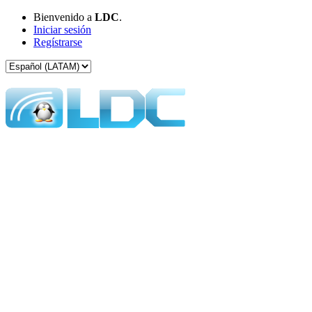
Bienvenido a
LDC
.
Iniciar sesión
Regístrarse