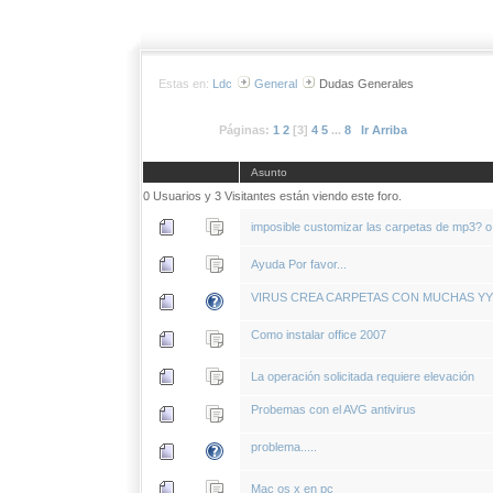
Estas en:
Ldc
General
Dudas Generales
Páginas:
1
2
[
3
]
4
5
...
8
Ir Arriba
Asunto
0 Usuarios y 3 Visitantes están viendo este foro.
imposible customizar las carpetas de mp3? o
Ayuda Por favor...
VIRUS CREA CARPETAS CON MUCHAS Y
Como instalar office 2007
La operación solicitada requiere elevación
Probemas con el AVG antivirus
problema.....
Mac os x en pc