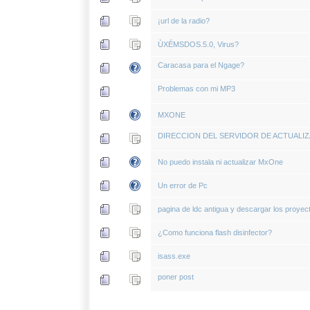
¡url de la radio?
ÙXÉMSDOS.5.0, Virus?
Caracasa para el Ngage?
Problemas con mi MP3
MXONE
DIRECCION DEL SERVIDOR DE ACTUALIZ
No puedo instala ni actualizar MxOne
Un error de Pc
pagina de ldc antigua y descargar los proyec
¿Como funciona flash disinfector?
isass.exe
poner post