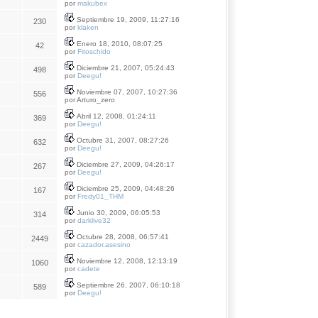
por
makubex
Septiembre 19, 2009, 11:27:16
230
por
klaken
Enero 18, 2010, 08:07:25
42
por
Fitoschido
Diciembre 21, 2007, 05:24:43
498
por
Deegu!
Noviembre 07, 2007, 10:27:36
556
por Arturo_zero
Abril 12, 2008, 01:24:11
369
por
Deegu!
Octubre 31, 2007, 08:27:26
632
por
Deegu!
Diciembre 27, 2009, 04:26:17
267
por
Deegu!
Diciembre 25, 2009, 04:48:26
167
por
Fredy01_THM
Junio 30, 2009, 06:05:53
314
por
darklive32
Octubre 28, 2008, 06:57:41
2449
por
cazador.asesino
Noviembre 12, 2008, 12:13:19
1060
por
cadete
Septiembre 26, 2007, 06:10:18
589
por
Deegu!