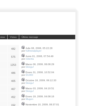
stas
Vistas
Último mensaje
Julio 08, 2008, 05:22:28
482
por
fullmetalplayer
Junio 01, 2008, 07:54:49
575
por
rokerita
Marzo 06, 2008, 08:08:29
1253
por
Deegu!
Enero 31, 2008, 10:52:04
486
por
D1360
Octubre 16, 2009, 09:12:33
405
por
Deegu!
Marzo 03, 2008, 04:10:51
467
por
Deegu!
Enero 19, 2008, 04:08:16
452
por
Mugen
Noviembre 10, 2009, 08:37:01
152