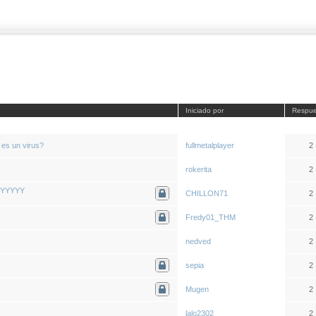
Iniciado por
Respue
 es un virus?
fullmetalplayer
2
rokerita
2
YYYYYY
CHILLON71
2
Fredy01_THM
2
nedved
2
sepia
2
Mugen
2
lalo2302
2