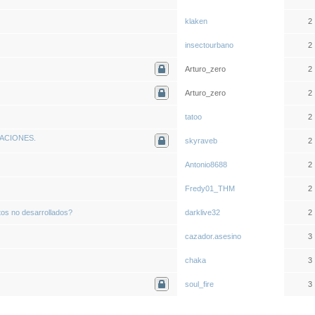
klaken
2
insectourbano
2
Arturo_zero
2
Arturo_zero
2
tatoo
2
ACIONES.
skyraveb
2
Antonio8688
2
Fredy01_THM
2
tos no desarrollados?
darklive32
2
cazador.asesino
3
chaka
3
soul_fire
3