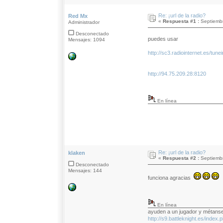
Re: ¡url de la radio?
Red Mx
«
Respuesta #1 :
Septiembr
Administrador
Desconectado
puedes usar
Mensajes: 1094
http://sc3.radiointernet.es/tune
http://94.75.209.28:8120
En línea
Re: ¡url de la radio?
klaken
«
Respuesta #2 :
Septiembr
Desconectado
Mensajes: 144
funciona agracias
En línea
ayuden a un jugador y métans
http://s9.battleknight.es/inde