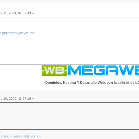
e 11, 2009, 07:57:43 »
in.php/redmx/playlist.pls
Dominios, Hosting Y Desarrollo Web, con la calidad de L
e 19, 2009, 11:27:16 »
e:
x.php?loc=hire&ref=MjgxOTE=