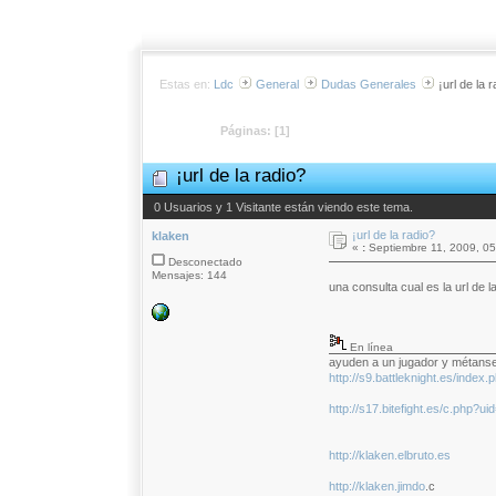
Estas en:
Ldc
General
Dudas Generales
¡url de la 
Páginas: [
1
]
¡url de la radio?
0 Usuarios y 1 Visitante están viendo este tema.
¡url de la radio?
klaken
«
:
Septiembre 11, 2009, 05
Desconectado
Mensajes: 144
una consulta cual es la url de 
En línea
ayuden a un jugador y métans
http://s9.battleknight.es/inde
http://s17.bitefight.es/c.php?u
http://klaken.elbruto.es
http://klaken.jimdo
.c