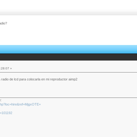
radio?
:28:07 »
la radio de lcd para colocarla en mi reproductor aimp2
e:
x.php?loc=hire&ref=MjgxOTE=
id=101192