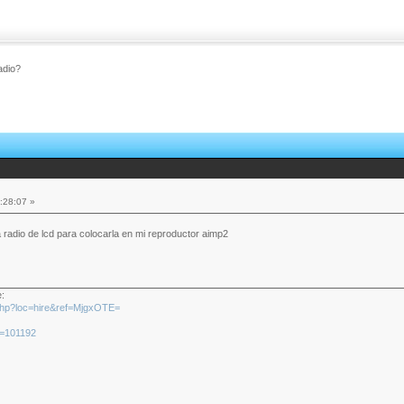
radio?
:28:07 »
la radio de lcd para colocarla en mi reproductor aimp2
e:
x.php?loc=hire&ref=MjgxOTE=
id=101192