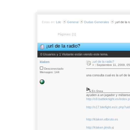
Estas en:
Ldc
General
Dudas Generales
¡url de la 
Páginas: [
1
]
¡url de la radio?
0 Usuarios y 1 Visitante están viendo este tema.
¡url de la radio?
klaken
«
:
Septiembre 11, 2009, 05
Desconectado
Mensajes: 144
una consulta cual es la url de 
En línea
ayuden a un jugador y métans
http://s9.battleknight.es/inde
http://s17.bitefight.es/c.php?u
http://klaken.elbruto.es
http://klaken.jimdo
.c