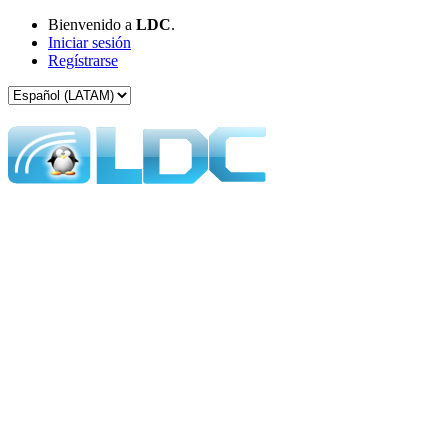
Bienvenido a
LDC
.
Iniciar sesión
Regístrarse