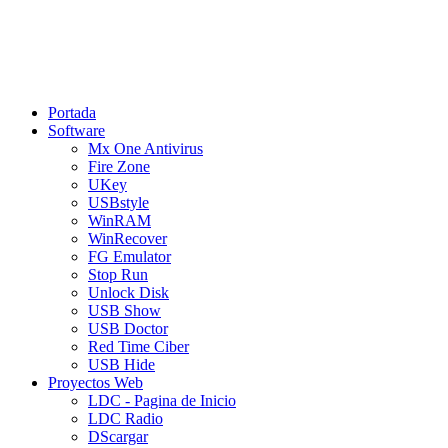
Portada
Software
Mx One Antivirus
Fire Zone
UKey
USBstyle
WinRAM
WinRecover
FG Emulator
Stop Run
Unlock Disk
USB Show
USB Doctor
Red Time Ciber
USB Hide
Proyectos Web
LDC - Pagina de Inicio
LDC Radio
DScargar