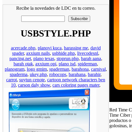
Recibe la novedades de LDC en tu correo.
USBSTYLE.PHP
acercade.php
,
planovi kuca
,
harassing me
,
david
spader
,
axxium nails
,
usbhide.php
,
livecodesnl
,
pancing.net
,
plano texas
,
stoprun.php
,
barah aana
,
barah otak
,
axxium opi
,
plano isd
,
spiderman
,
planogram
,
logo gmim
,
spaderman
,
barahona
,
carnival
,
spaderma
,
ukey.php
,
robocops
,
barahana
,
barahir
,
carrot
,
suytun cenote
,
cartoon network characters ben
10
,
carson daly show
,
cars coloring pages mater
,
Red Time Cib
Time Ciber p
productos o 
golosinas, i