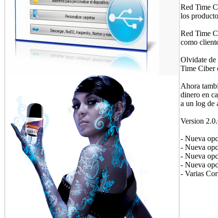
Red Time Ci
los producto
Red Time Ci
como cliente
Olvidate de
Time Ciber e
Ahora tambie
dinero en ca
a un log de 
Version 2.0
- Nueva opci
- Nueva opci
- Nueva opci
- Nueva opci
- Varias Co