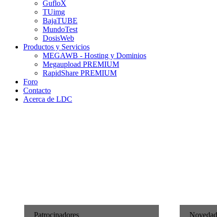
GufloX
TUimg
BajaTUBE
MundoTest
DosisWeb
Productos y Servicios
MEGAWB - Hosting y Dominios
Megaupload PREMIUM
RapidShare PREMIUM
Foro
Contacto
Acerca de LDC
Patrocinadores
Novedad