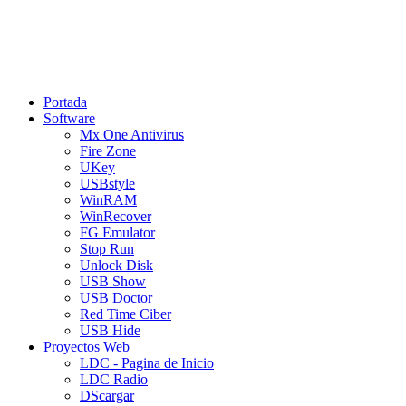
Portada
Software
Mx One Antivirus
Fire Zone
UKey
USBstyle
WinRAM
WinRecover
FG Emulator
Stop Run
Unlock Disk
USB Show
USB Doctor
Red Time Ciber
USB Hide
Proyectos Web
LDC - Pagina de Inicio
LDC Radio
DScargar