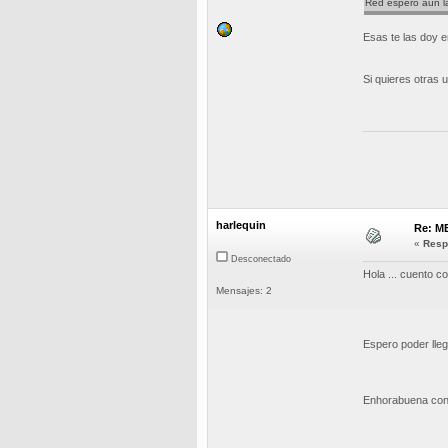
Red espero aun las
Esas te las doy e
Si quieres otras u
harlequin
Re: M
«
Resp
Desconectado
Hola ... cuento c
Mensajes: 2
Espero poder llega
Enhorabuena con 