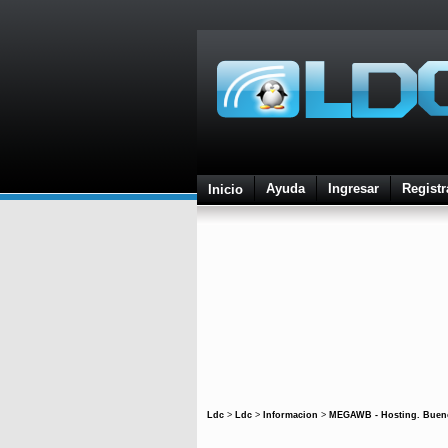
Ayuda
Ingresar
Registr
Inicio
Ldc
>
Ldc
>
Informacion
>
MEGAWB - Hosting. Bueno