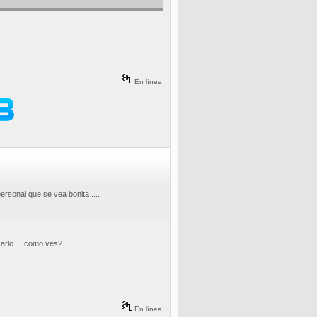
En línea
ersonal que se vea bonita ....
carlo ... como ves?
En línea