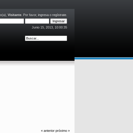
o(a),
Visitante
. Por favor,
ingresa
o
regístrate
.
Junio 15, 2013, 10:00:35
« anterior
próximo »