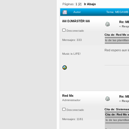
Páginas:
1
[
2
]
Ir Abajo
Autor
Tema: MEGAWB - 
iliil DJMÄSTËR liili
Re: M
«
Resp
Desconectado
Cita de: Red Mx e
Mensajes: 333
lo de las plantill
Red espero aun la
Music is LIFE!
Red Mx
Re: M
Administrador
«
Resp
Cita de: Sistemas
Desconectado
Cita de: Red Mx 
Mensajes: 1161
lo de las plantill