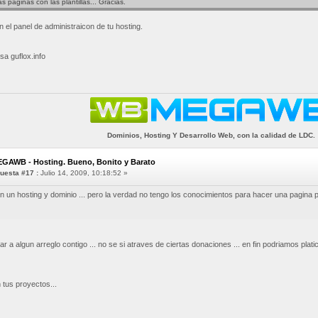
 paginas con las plantillas... Gracias.
n el panel de administraicon de tu hosting.
sa guflox.info
Dominios, Hosting Y Desarrollo Web, con la calidad de LDC.
EGAWB - Hosting. Bueno, Bonito y Barato
uesta #17 :
Julio 14, 2009, 10:18:52 »
on un hosting y dominio ... pero la verdad no tengo los conocimientos para hacer una pagina p
r a algun arreglo contigo ... no se si atraves de ciertas donaciones ... en fin podriamos plati
tus proyectos...