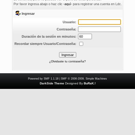
Por favor ingresa abajo o haz clic
-aquí-
para registrar una cuenta en Ldc.
Ingresar
Usuario:
Contraseña:
Duración de la sesión en minutos:
Recordar siempre Usuario/Contraseña:
¿Olvidaste tu contraseña?
Powered by SMF 1.1.18
|
SMF © 2006-2009, Simple Machines
DarkSide Theme
Designed By
BuRaK.!