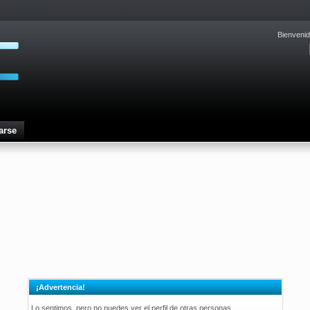
Bienvenid
arse
¡Advertencia!
Lo sentimos, pero no puedes ver el perfil de otras personas.