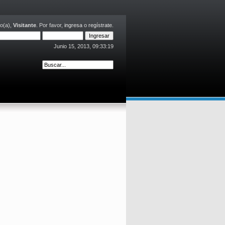
o(a),
Visitante
. Por favor,
ingresa
o
regístrate
.
Junio 15, 2013, 09:33:19