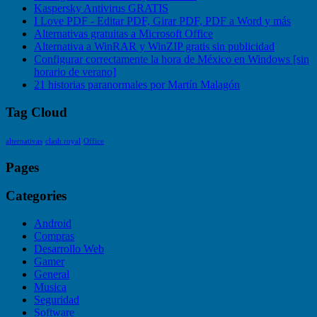
Kaspersky Antivirus GRATIS
I Love PDF - Editar PDF, Girar PDF, PDF a Word y más
Alternativas gratuitas a Microsoft Office
Alternativa a WinRAR y WinZIP gratis sin publicidad
Configurar correctamente la hora de México en Windows [sin
horario de verano]
21 historias paranormales por Martín Malagón
Tag Cloud
alternativas
clash royal
Office
Pages
Categories
Android
Compras
Desarrollo Web
Gamer
General
Musica
Seguridad
Software