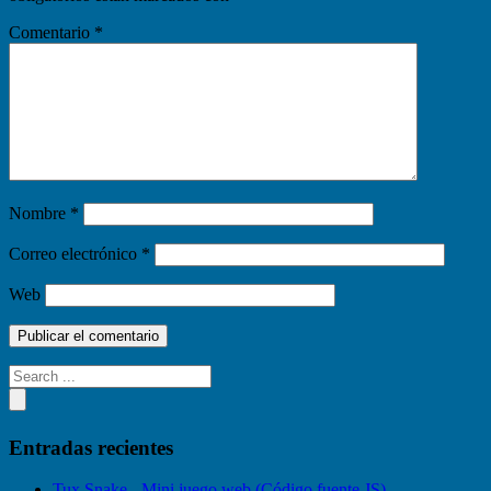
Comentario
*
Nombre
*
Correo electrónico
*
Web
Entradas recientes
Tux Snake - Mini juego web (Código fuente JS)