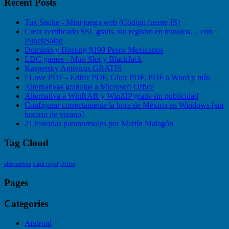
Recent Posts
Tux Snake - Mini juego web (Código fuente JS)
Crear certificado SSL gratis, sin registro en minutos… con
PunchSalad
Dominio y Hosting $199 Pesos Mexicanos
LDC games - Mini Slot y BlackJack
Kaspersky Antivirus GRATIS
I Love PDF - Editar PDF, Girar PDF, PDF a Word y más
Alternativas gratuitas a Microsoft Office
Alternativa a WinRAR y WinZIP gratis sin publicidad
Configurar correctamente la hora de México en Windows [sin
horario de verano]
21 historias paranormales por Martín Malagón
Tag Cloud
alternativas
clash royal
Office
Pages
Categories
Android