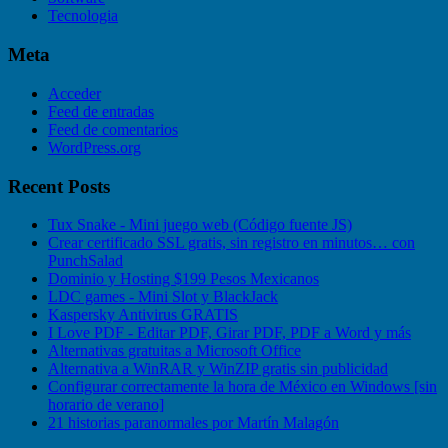
Tecnologia
Meta
Acceder
Feed de entradas
Feed de comentarios
WordPress.org
Recent Posts
Tux Snake - Mini juego web (Código fuente JS)
Crear certificado SSL gratis, sin registro en minutos… con
PunchSalad
Dominio y Hosting $199 Pesos Mexicanos
LDC games - Mini Slot y BlackJack
Kaspersky Antivirus GRATIS
I Love PDF - Editar PDF, Girar PDF, PDF a Word y más
Alternativas gratuitas a Microsoft Office
Alternativa a WinRAR y WinZIP gratis sin publicidad
Configurar correctamente la hora de México en Windows [sin
horario de verano]
21 historias paranormales por Martín Malagón