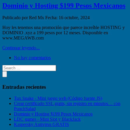
Dominio y Hosting $199 Pesos Mexicanos
Publicado por Red Mx
Fecha: 16 octubre, 2024
Hoy les tenemos una promoción que parece increíble HOSTING y
DOMINIO .xyz a 199 pesos por 12 meses. Disponible en
www.MEGAWB.com
Continuar leyendo...
No hay comentarios
Entradas recientes
Tux Snake - Mini juego web (Código fuente JS)
Crear certificado SSL gratis, sin registro en minutos… con
PunchSalad
Dominio y Hosting $199 Pesos Mexicanos
LDC games - Mini Slot y BlackJack
Kaspersky Antivirus GRATIS