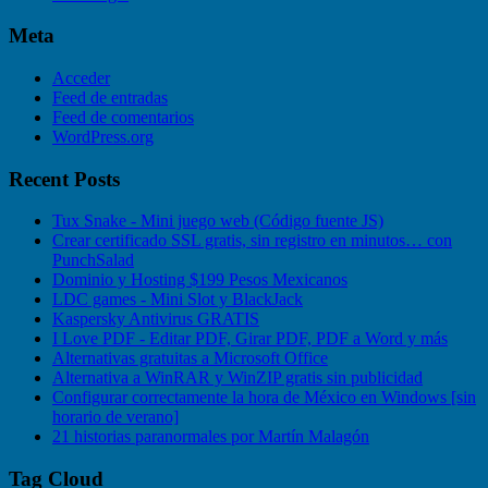
Meta
Acceder
Feed de entradas
Feed de comentarios
WordPress.org
Recent Posts
Tux Snake - Mini juego web (Código fuente JS)
Crear certificado SSL gratis, sin registro en minutos… con
PunchSalad
Dominio y Hosting $199 Pesos Mexicanos
LDC games - Mini Slot y BlackJack
Kaspersky Antivirus GRATIS
I Love PDF - Editar PDF, Girar PDF, PDF a Word y más
Alternativas gratuitas a Microsoft Office
Alternativa a WinRAR y WinZIP gratis sin publicidad
Configurar correctamente la hora de México en Windows [sin
horario de verano]
21 historias paranormales por Martín Malagón
Tag Cloud