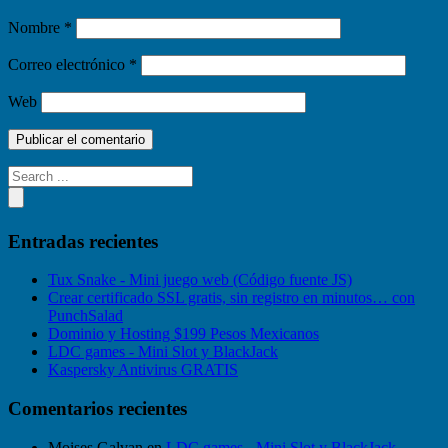
Nombre
*
Correo electrónico
*
Web
Entradas recientes
Tux Snake - Mini juego web (Código fuente JS)
Crear certificado SSL gratis, sin registro en minutos… con
PunchSalad
Dominio y Hosting $199 Pesos Mexicanos
LDC games - Mini Slot y BlackJack
Kaspersky Antivirus GRATIS
Comentarios recientes
Moises Galvan
en
LDC games - Mini Slot y BlackJack