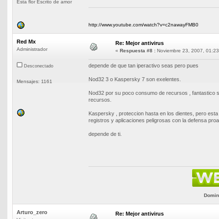
Esta flor Escrito de amor
http://www.youtube.com/watch?v=c2nawayFMB0
Red Mx
Re: Mejor antivirus
Administrador
«
Respuesta #8 :
Noviembre 23, 2007, 01:23
depende de que tan iperactivo seas pero pues
Desconectado
Nod32 3 o Kaspersky 7 son exelentes.
Mensajes: 1161
Nod32 por su poco consumo de recursos , fantastico s
recursos.
Kaspersky , proteccion hasta en los dientes, pero es
registros y aplicaciones peligrosas con la defensa proa
depende de ti.
Domini
Arturo_zero
Re: Mejor antivirus