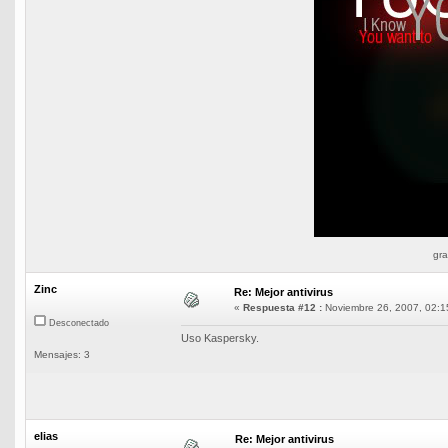
gra
Zinc
Re: Mejor antivirus
«
Respuesta #12 :
Noviembre 26, 2007, 02:1
Desconectado
Uso Kaspersky.
Mensajes: 3
elias
Re: Mejor antivirus