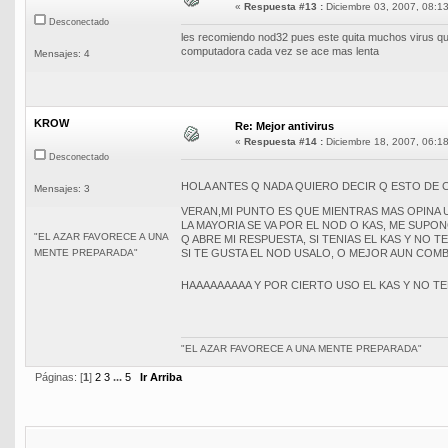
«
Respuesta #13 :
Diciembre 03, 2007, 08:13
Desconectado
les recomiendo nod32 pues este quita muchos virus que
computadora cada vez se ace mas lenta
Mensajes: 4
KROW
Re: Mejor antivirus
«
Respuesta #14 :
Diciembre 18, 2007, 06:18
Desconectado
HOLA ANTES Q NADA QUIERO DECIR Q ESTO DE 
Mensajes: 3
VERAN,MI PUNTO ES QUE MIENTRAS MAS OPINA U
LA MAYORIA SE VA POR EL NOD O KAS, ME SUPO
"EL AZAR FAVORECE A UNA
Q ABRE MI RESPUESTA, SI TENIAS EL KAS Y NO TE
MENTE PREPARADA"
SI TE GUSTA EL NOD USALO, O MEJOR AUN COM
HAAAAAAAAA Y POR CIERTO USO EL KAS Y NO TENG
"EL AZAR FAVORECE A UNA MENTE PREPARADA"
Páginas: [
1
]
2
3
...
5
Ir Arriba