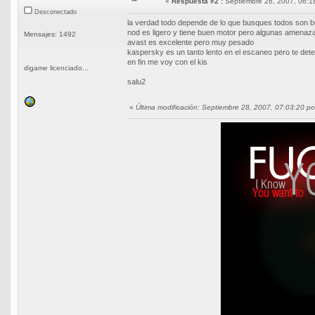
«
Respuesta #2 :
Septiembre 26, 2007, 06:1
Desconectado
la verdad todo depende de lo que busques todos son 
nod es ligero y tiene buen motor pero algunas amenaza
Mensajes: 1492
avast es excelente pero muy pesado
kaspersky es un tanto lento en el escaneo pero te detect
en fin me voy con el kis
digame licenciado...
salu2
«
Última modificación: Septiembre 28, 2007, 07:03:20 p