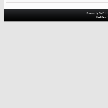
Powered by SMF 1.1
DarkSide