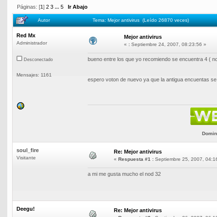
Páginas: [
1
]
2
3
...
5
Ir Abajo
Autor
Tema: Mejor antivirus (Leído 26870 veces)
Red Mx
Mejor antivirus
Administrador
«
:
Septiembre 24, 2007, 08:23:56 »
bueno entre los que yo recomiendo se encuentra 4 ( no
Desconectado
Mensajes: 1161
espero voton de nuevo ya que la antigua encuentas se
Domini
soul_fire
Re: Mejor antivirus
Visitante
«
Respuesta #1 :
Septiembre 25, 2007, 04:1
a mi me gusta mucho el nod 32
Deegu!
Re: Mejor antivirus