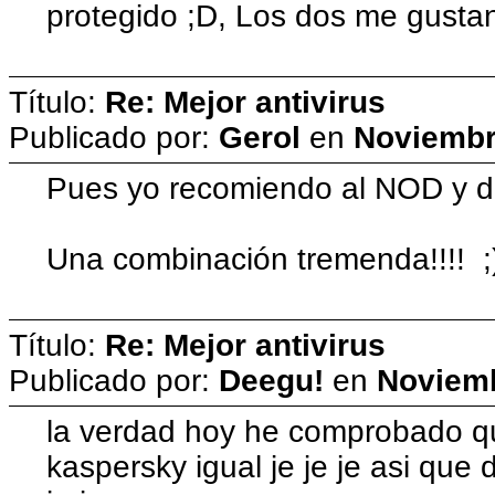
protegido ;D, Los dos me gusta
Título:
Re: Mejor antivirus
Publicado por:
Gerol
en
Noviembre
Pues yo recomiendo al NOD y d
Una combinación tremenda!!!! ;
Título:
Re: Mejor antivirus
Publicado por:
Deegu!
en
Noviemb
la verdad hoy he comprobado que
kaspersky igual je je je asi que