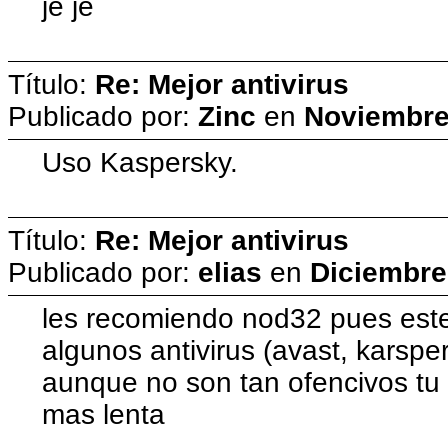
je je
Título:
Re: Mejor antivirus
Publicado por:
Zinc
en
Noviembre 
Uso Kaspersky.
Título:
Re: Mejor antivirus
Publicado por:
elias
en
Diciembre
les recomiendo nod32 pues este
algunos antivirus (avast, karspe
aunque no son tan ofencivos t
mas lenta