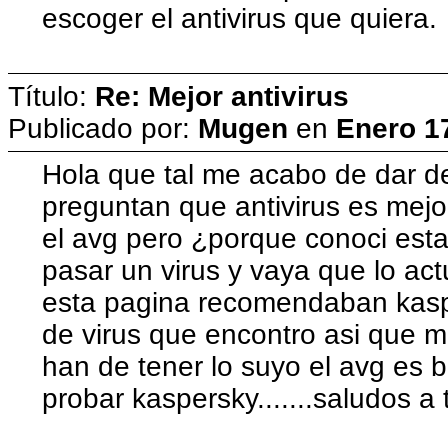
escoger el antivirus que quiera.
Título:
Re: Mejor antivirus
Publicado por:
Mugen
en
Enero 17
Hola que tal me acabo de dar d
preguntan que antivirus es mej
el avg pero ¿porque conoci esta
pasar un virus y vaya que lo ac
esta pagina recomendaban kasp
de virus que encontro asi que 
han de tener lo suyo el avg es b
probar kaspersky.......saludos a