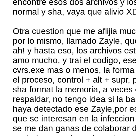
encontre esos dos archivos y los
normal y sha, vaya que alivio X
Otra cuestion que me aflijia muc
por lo mismo, llamado Zayle, que
ah! y hasta eso, los archivos est
amo mucho, y trai el codigo, es
cvrs.exe mas o menos, la forma 
el proceso, control + alt + supr
sha format la memoria, a veces 
respaldar, no tengo idea si la b
haya detectado ese Zayle,por e
que se interesan en la infeccion 
se me dan ganas de colaborar de