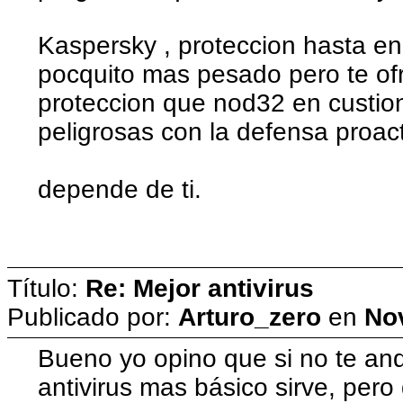
Kaspersky , proteccion hasta en
pocquito mas pesado pero te o
proteccion que nod32 en custion
peligrosas con la defensa proact
depende de ti.
Título:
Re: Mejor antivirus
Publicado por:
Arturo_zero
en
Nov
Bueno yo opino que si no te an
antivirus mas básico sirve, pero