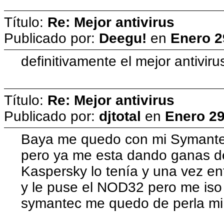
Título:
Re: Mejor antivirus
Publicado por:
Deegu!
en
Enero 2
definitivamente el mejor antivirus
Título:
Re: Mejor antivirus
Publicado por:
djtotal
en
Enero 29
Baya me quedo con mi Symante
pero ya me esta dando ganas de 
Kaspersky lo tenía y una vez en
y le puse el NOD32 pero me iso l
symantec me quedo de perla mi