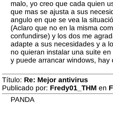
malo, yo creo que cada quien us
que mas se ajusta a sus necesi
angulo en que se vea la situaci
(Aclaro que no en la misma co
confundirse) y los dos me agrad
adapte a sus necesidades y a l
no quieran instalar una suite 
y puede arrancar windows, hay 
Título:
Re: Mejor antivirus
Publicado por:
Fredy01_THM
en
F
PANDA