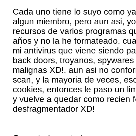
Cada uno tiene lo suyo como ya
algun miembro, pero aun asi, yo
recursos de varios programas qu
años y no la he formateado, cua
mi antivirus que viene siendo pa
back doors, troyanos, spywares 
malignas XD!, aun asi no confor
scan, y la mayoria de veces, es
cookies, entonces le paso un li
y vuelve a quedar como recien 
desfragmentador XD!