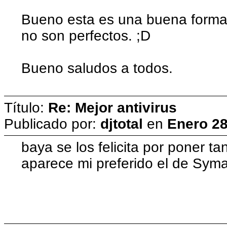
Bueno esta es una buena forma d
no son perfectos. ;D
Bueno saludos a todos.
Título:
Re: Mejor antivirus
Publicado por:
djtotal
en
Enero 28
baya se los felicita por poner ta
aparece mi preferido el de Sym