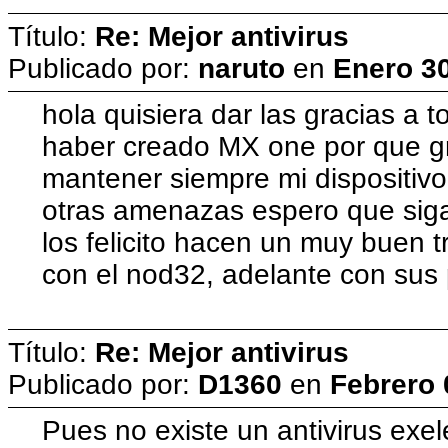
Título:
Re: Mejor antivirus
Publicado por:
naruto
en
Enero 30
hola quisiera dar las gracias a 
haber creado MX one por que g
mantener siempre mi dispositivo
otras amenazas espero que siga
los felicito hacen un muy buen 
con el nod32, adelante con sus 
Título:
Re: Mejor antivirus
Publicado por:
D1360
en
Febrero 
Pues no existe un antivirus exel