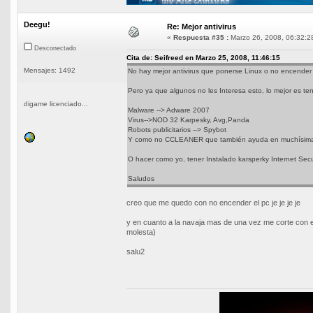
Deegu!
Re: Mejor antivirus
«
Respuesta #35 :
Marzo 26, 2008, 06:32:2
Desconectado
Cita de: Seifreed en Marzo 25, 2008, 11:46:15
Mensajes: 1492
No hay mejor antivirus que ponerse Linux o no encender
Pero ya que algunos no les Interesa esto, lo mejor es ten
digame licenciado...
Malware --> Adware 2007
Virus-->NOD 32 Karpesky, Avg,Panda
Robots publicitarios --> Spybot
Y como no CCLEANER que también ayuda en muchísima
O hacer como yo, tener Instalado karsperky Internet Secu
Saludos
creo que me quedo con no encender el pc je je je je
y en cuanto a la navaja mas de una vez me corte con el
molesta)
salu2