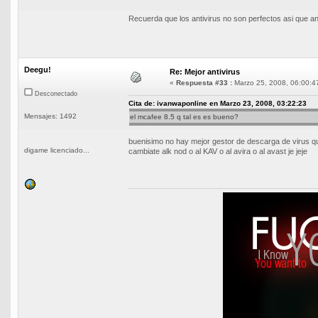
Recuerda que los antivirus no son perfectos asi que an
Deegu!
Re: Mejor antivirus
«
Respuesta #33 :
Marzo 25, 2008, 06:00:4
Desconectado
Cita de: ivanwaponline en Marzo 23, 2008, 03:22:23
Mensajes: 1492
el mcafee 8.5 q tal es es bueno?
buenisimo no hay mejor gestor de descarga de virus que
digame licenciado...
cambiate alk nod o al KAV o al avira o al avast je jeje