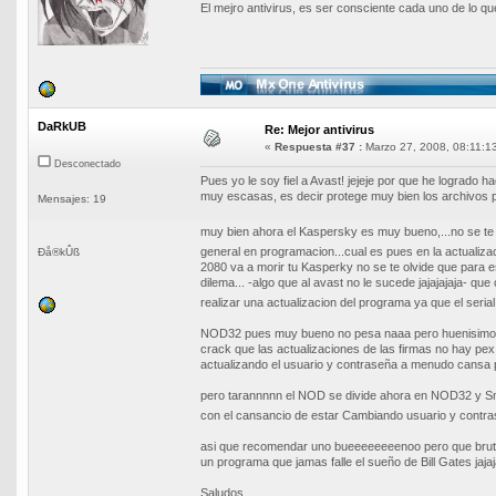
El mejro antivirus, es ser consciente cada uno de lo que
DaRkUB
Re: Mejor antivirus
«
Respuesta #37 :
Marzo 27, 2008, 08:11:1
Desconectado
Pues yo le soy fiel a Avast! jejeje por que he logrado ha
muy escasas, es decir protege muy bien los archivos p
Mensajes: 19
muy bien ahora el Kaspersky es muy bueno,...no se te
general en programacion...cual es pues en la actualiz
Ðå®kÛß
2080 va a morir tu Kasperky no se te olvide que para 
dilema... -algo que al avast no le sucede jajajajaja- q
realizar una actualizacion del programa ya que el seria
NOD32 pues muy bueno no pesa naaa pero huenisimo...p
crack que las actualizaciones de las firmas no hay pe
actualizando el usuario y contraseña a menudo cansa pe
pero tarannnnn el NOD se divide ahora en NOD32 y Smar
con el cansancio de estar Cambiando usuario y cont
asi que recomendar uno bueeeeeeeenoo pero que brutooo 
un programa que jamas falle el sueño de Bill Gates jajaja
Saludos...