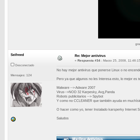
gra
Seifreed
Re: Mejor antivirus
«
Respuesta #34 :
Marzo 25, 2008, 11:46:1
Desconectado
No hay mejor antivirus que ponerse Linux o no encen
Mensajes: 124
Pero ya que algunos no les Interesa esto, lo mejor es t
Malware --> Adware 2007
Virus-->NOD 32 Karpesky, Avg,Panda
Robots publicitarios --> Spybot
Y como no CCLEANER que también ayuda en muchísi
O hacer como yo, tener Instalado karsperky Internet Se
Saludos