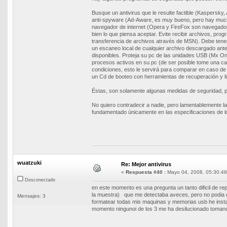
Busque un antivirus que le resulte factible (Kaspersk
anti-spyware (Ad-Aware, es muy bueno, pero hay mucho
navegador de internet (Opera y FireFox son navegado
bien lo que piensa aceptar. Evite recibir archivos, pr
transferencia de archivos através de MSN). Debe tener
un escaneo local de cualquier archivo descargado ante
disponibles. Proteja su pc de las unidades USB (Mx One
procesos activos en su pc (de ser posible tome una c
condiciones, esto le servirá para comparar en caso 
un Cd de booteo con herramientas de recuperación y l
Éstas, son solamente algunas medidas de seguridad, 
No quiero contradecir a nadie, pero lamentablemente l
fundamentado únicamente en las especificaciones de lo
wuatzuki
Re: Mejor antivirus
«
Respuesta #40 :
Mayo 04, 2008, 05:30:48
Desconectado
en este momento es una pregunta un tanto dificil de r
la muestra) que me detectaba aveces, pero no podia e
Mensajes: 3
formatear todas mis maquinas y memorias usb he instal
momento ningunoi de los 3 me ha desilucionado tomando