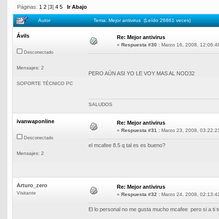
Páginas:
1
2
[
3
]
4
5
Ir Abajo
Autor
Tema: Mejor antivirus (Leído 26861 veces)
Ávils
Re: Mejor antivirus
«
Respuesta #30 :
Marzo 16, 2008, 12:06:4
Desconectado
Mensajes: 2
PERO AÚN ASI YO LE VOY MAS AL NOD32
SOPORTE TÉCNICO PC
SALUDOS
ivanwaponline
Re: Mejor antivirus
«
Respuesta #31 :
Marzo 23, 2008, 03:22:2
Desconectado
el mcafee 8.5 q tal es es bueno?
Mensajes: 2
Arturo_zero
Re: Mejor antivirus
Visitante
«
Respuesta #32 :
Marzo 24, 2008, 02:13:4
El lo personal no me gusta mucho mcafee pero si a ti t