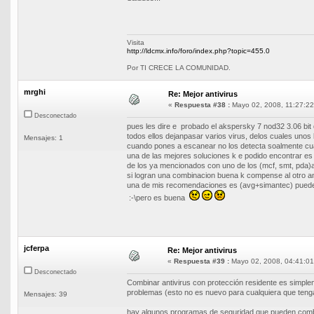
Visita
http://ldcmx.info/foro/index.php?topic=455.0
Por TI CRECE LA COMUNIDAD.
mrghi
Re: Mejor antivirus
«
Respuesta #38 :
Mayo 02, 2008, 11:27:22
Desconectado
pues les dire e probado el akspersky 7 nod32 3.06 bit 
todos ellos dejanpasar varios virus, delos cuales unos
Mensajes: 1
cuando pones a escanear no los detecta soalmente cua
una de las mejores soluciones k e podido encontrar es 
de los ya mencionados con uno de los (mcf, smt, pda
si logran una combinacion buena k compense al otro an
una de mis recomendaciones es (avg+simantec) puede 
:-\pero es buena
jcferpa
Re: Mejor antivirus
«
Respuesta #39 :
Mayo 02, 2008, 04:41:01
Desconectado
Combinar antivirus con protección residente es simpl
problemas (esto no es nuevo para cualquiera que teng
Mensajes: 39
hay algunos programas de seguridad que pueden combin