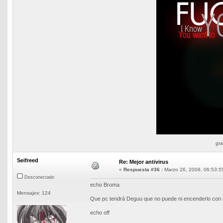
gra
Seifreed
Re: Mejor antivirus
«
Respuesta #36 :
Marzo 26, 2008, 06:53:5
Desconectado
echo Broma
Mensajes: 124
Que pc tendrá Deguu que no puede ni encenderlo con 
echo off