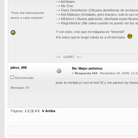
--> Ad Aware
--> Mx One
--> Flash Desinfector (Útil para desinfectar de archivo
"Para vivir eternamente,
--> Anti Malware (Instalado, pero inactivo, solo lo uso
muero a cada instante"
--> Kill Amvo ( Buena aplicación, diseñada específicame
--> RegUnlocker (Me salva cuando no puedo ver los arch
Y con esto, creo que mi máquina es "inmortal".
A lo único que le tengo miedo es a mi hermano.
---> 142857 <---
jabus_666
Re: Mejor antivirus
«
Respuesta #44 :
Noviembre 19, 2008, 12:4
Desconectado
pues la verdad yo uso el nod 32 y me parece my buen
Mensajes: 67
Páginas:
1
2
[
3
]
4
5
Ir Arriba