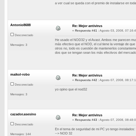
a ver cual se queda con el premio de instalarse en t
Antonio8688
Re: Mejor antivirus
«
Respuesta #41 :
Agosto 03, 2008, 07:16:4
Desconectado
He usado el NOD32 y el Avast. Ambos me parecen muy 
más efectivo que el NOD, el cul tiene la ventaje de 
Mensajes: 3
otros no, todo es cuestión de mantenerlos constantemen
dos que se tengan sean los más efectivos del mercado
maikol-robo
Re: Mejor antivirus
«
Respuesta #42 :
Agosto 07, 2008, 08:17:1
Desconectado
yo opino que el nod32
Mensajes: 3
cazador.asesino
Re: Mejor antivirus
«
Respuesta #43 :
Agosto 07, 2008, 08:48:0
Desconectado
En el tema de seguridad de mi PC yo tengo instalados:
--> NOD 32
Mensajes: 144