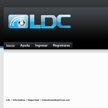
Ayuda
Ingresar
Registrarse
Inicio
Ldc
>
Informatica
>
Seguridad
>
c/windows/eksplorasi.exe