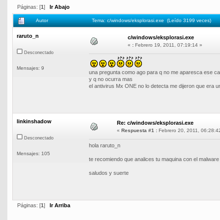
Páginas: [
1
]
Ir Abajo
Autor
Tema: c/windows/eksplorasi.exe (Leído 3199 veces)
raruto_n
c/windows/eksplorasi.exe
«
:
Febrero 19, 2011, 07:19:14 »
Desconectado
Mensajes: 9
una pregunta como ago para q no me aparesca ese car
y q no ocurra mas
el antivirus Mx ONE no lo detecta me dijeron que era u
linkinshadow
Re: c/windows/eksplorasi.exe
«
Respuesta #1 :
Febrero 20, 2011, 06:28:4
Desconectado
hola raruto_n
Mensajes: 105
te recomiendo que analices tu maquina con el malware
saludos y suerte
Páginas: [
1
]
Ir Arriba