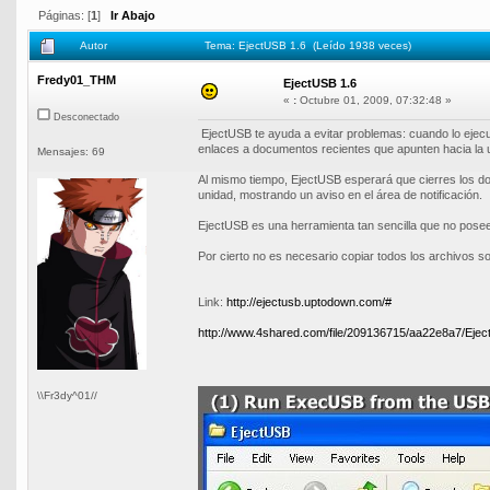
Páginas: [
1
]
Ir Abajo
Autor
Tema: EjectUSB 1.6 (Leído 1938 veces)
Fredy01_THM
EjectUSB 1.6
«
:
Octubre 01, 2009, 07:32:48 »
Desconectado
EjectUSB te ayuda a evitar problemas: cuando lo ejecu
enlaces a documentos recientes que apunten hacia la 
Mensajes: 69
Al mismo tiempo, EjectUSB esperará que cierres los do
unidad, mostrando un aviso en el área de notificación.
EjectUSB es una herramienta tan sencilla que no pose
Por cierto no es necesario copiar todos los archivos s
Link:
http://ejectusb.uptodown.com/#
http://www.4shared.com/file/209136715/aa22e8a7/Ejec
\\Fr3dy^01//