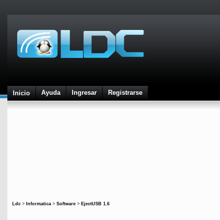
Ayuda
Ingresar
Registrarse
Inicio
Ldc
>
Informatica
>
Software
>
EjectUSB 1.6