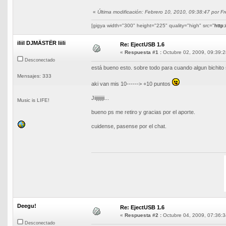
«
Última modificación: Febrero 10, 2010, 09:38:47 por
[gigya width="300" height="225" quality="high" src="
http
iliil DJMÄSTËR liili
Re: EjectUSB 1.6
«
Respuesta #1 :
Octubre 02, 2009, 09:39:2
Desconectado
está bueno esto. sobre todo para cuando algun bichito 
Mensajes: 333
aki van mis 10------> +10 puntos
Jiijijijiji...
Music is LIFE!
bueno ps me retiro y gracias por el aporte.
cuidense, pasense por el chat.
Deegu!
Re: EjectUSB 1.6
«
Respuesta #2 :
Octubre 04, 2009, 07:36:3
Desconectado