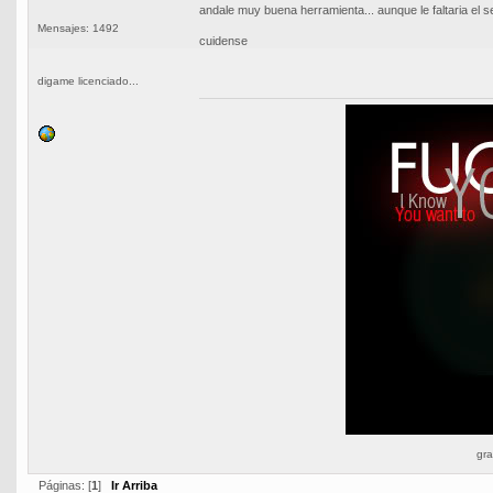
andale muy buena herramienta... aunque le faltaria el sel
Mensajes: 1492
cuidense
digame licenciado...
gra
Páginas: [
1
]
Ir Arriba