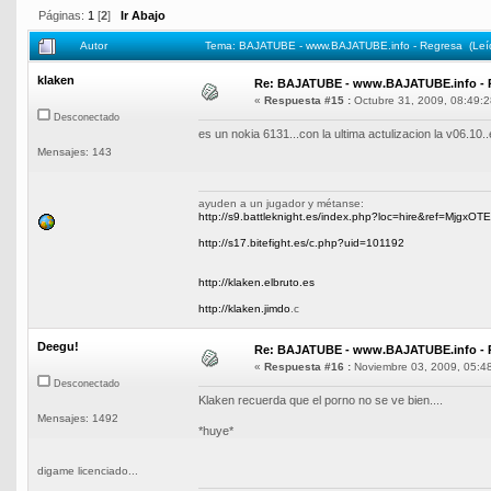
Páginas:
1
[
2
]
Ir Abajo
Autor
Tema: BAJATUBE - www.BAJATUBE.info - Regresa (Leí
klaken
Re: BAJATUBE - www.BAJATUBE.info - 
«
Respuesta #15 :
Octubre 31, 2009, 08:49:2
Desconectado
es un nokia 6131...con la ultima actulizacion la v06.10..
Mensajes: 143
ayuden a un jugador y métanse:
http://s9.battleknight.es/index.php?loc=hire&ref=MjgxOT
http://s17.bitefight.es/c.php?uid=101192
http://klaken.elbruto.es
http://klaken.jimdo
.c
Deegu!
Re: BAJATUBE - www.BAJATUBE.info - 
«
Respuesta #16 :
Noviembre 03, 2009, 05:4
Desconectado
Klaken recuerda que el porno no se ve bien....
Mensajes: 1492
*huye*
digame licenciado...