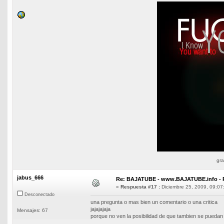
gra
jabus_666
Re: BAJATUBE - www.BAJATUBE.info - 
«
Respuesta #17 :
Diciembre 25, 2009, 09:07
Desconectado
una pregunta o mas bien un comentario o una critica
jajajajaja
Mensajes: 67
porque no ven la posibilidad de que tambien se puedan