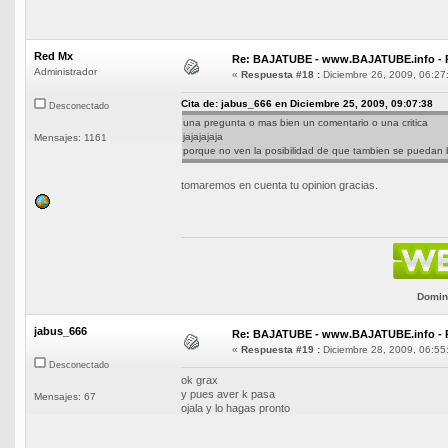
Red Mx
Re: BAJATUBE - www.BAJATUBE.info - 
Administrador
«
Respuesta #18 :
Diciembre 26, 2009, 06:27
Cita de: jabus_666 en Diciembre 25, 2009, 09:07:38
Desconectado
una pregunta o mas bien un comentario o una critica
jajajajaja
Mensajes: 1161
porque no ven la posibilidad de que tambien se puedan 
tomaremos en cuenta tu opinion gracias.
Domini
jabus_666
Re: BAJATUBE - www.BAJATUBE.info - 
«
Respuesta #19 :
Diciembre 28, 2009, 06:55
Desconectado
ok grax
y pues aver k pasa
Mensajes: 67
ojala y lo hagas pronto