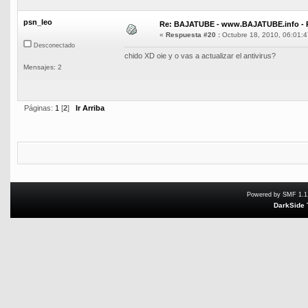
psn_leo
Re: BAJATUBE - www.BAJATUBE.info - 
«
Respuesta #20 :
Octubre 18, 2010, 06:01:4
Desconectado
chido XD oie y o vas a actualizar el antivirus?
Mensajes: 2
Páginas:
1
[
2
]
Ir Arriba
Powered by SMF 1.1
DarkSide