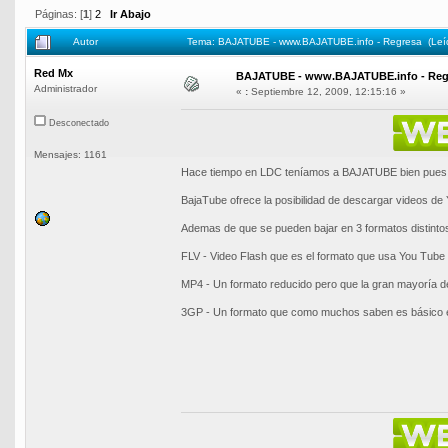
Páginas: [
1
]
2
Ir Abajo
Autor
Tema: BAJATUBE - www.BAJATUBE.info - Regresa (Leí
Red Mx
BAJATUBE - www.BAJATUBE.info - Reg
Administrador
«
:
Septiembre 12, 2009, 12:15:16 »
Desconectado
Mensajes: 1161
Hace tiempo en LDC teníamos a BAJATUBE bien pues aho
BajaTube ofrece la posibilidad de descargar videos de 
Ademas de que se pueden bajar en 3 formatos distinto
FLV - Video Flash que es el formato que usa You Tube
MP4 - Un formato reducido pero que la gran mayoría de
3GP - Un formato que como muchos saben es básico en l