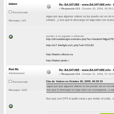
klaken
Re: BAJATUBE - www.BAJATUBE.info - 
«
Respuesta #13 :
Octubre 30, 2009, 06:39:1
Desconectado
oigan por que algunos videos no los puedo ver en mi ce
celular) ..y eso que lo descargo en baja tube con el pr
Mensajes: 143
ayuden a un jugador y métanse:
http://s9.battleknight.es/index.php?loc=hire&ref=MjgxOT
http://s17.bitefight.es/c.php?uid=101192
http://klaken.elbruto.es
http://klaken.jimdo
.c
Red Mx
Re: BAJATUBE - www.BAJATUBE.info - 
Administrador
«
Respuesta #14 :
Octubre 31, 2009, 07:13:3
Cita de: klaken en Octubre 30, 2009, 06:39:15
Desconectado
oigan por que algunos videos no los puedo ver en mi celu
eso que lo descargo en baja tube con el programa...a al
Mensajes: 1161
Aun que son GP3 el audio varia y por endec el code,. n