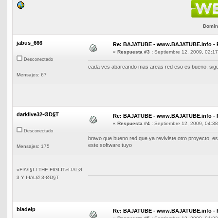
Domini
jabus_666
Re: BAJATUBE - www.BAJATUBE.info - 
«
Respuesta #3 :
Septiembre 12, 2009, 02:17
Desconectado
cada ves abarcando mas areas red eso es bueno. sigue
Mensajes: 67
darklive32-ØD§T
Re: BAJATUBE - www.BAJATUBE.info - 
«
Respuesta #4 :
Septiembre 12, 2009, 04:38
Desconectado
bravo que bueno red que ya reviviste otro proyecto, esp
este software tuyo
Mensajes: 175
«FI/\/I§I-I THE FIGI-IT»I-I/\LØ
3 Y I-I/\LØ 3-ØD§T
bladelp
Re: BAJATUBE - www.BAJATUBE.info - 