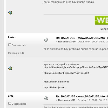
por el momento no creo hay mucho trabajo
Domini
klaken
Re: BAJATUBE - www.BAJATUBE.info - 
«
Respuesta #10 :
Octubre 04, 2009, 06:41:2
Desconectado
ok lo entiendo.no hay problema puedo esperar un poco
Mensajes: 143
ayuden a un jugador y métanse:
http://s9.battleknight.es/index.php?loc=hire&ref=MjgxOT
http://s17.bitefight.es/c.php?uid=101192
http://klaken.elbruto.es
http://klaken.jimdo
.c
zmz
Re: BAJATUBE - www.BAJATUBE.info - 
«
Respuesta #11 :
Octubre 12, 2009, 06:10:1
Desconectado
Por ke hay videos que no se pueden bajar le pones el li