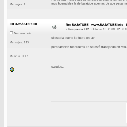
muy buena idea la de bajatube ademas de que pesan 
Mensajes: 1
iliil DJMÄSTËR liili
Re: BAJATUBE - www.BAJATUBE.info - 
«
Respuesta #12 :
Octubre 13, 2009, 12:08:0
Desconectado
si estaria bueno ke fuera en .avi
Mensajes: 333
pero tambien recordems ke se está trabajando en MxOne,
Music is LIFE!
saludos..