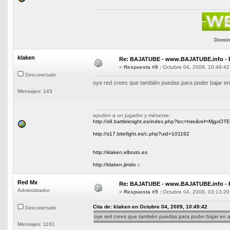
Domini
klaken
Re: BAJATUBE - www.BAJATUBE.info - 
«
Respuesta #8 :
Octubre 04, 2009, 10:49:42
Desconectado
oye red crees que también puedas para poder bajar en a
Mensajes: 143
ayuden a un jugador y métanse:
http://s9.battleknight.es/index.php?loc=hire&ref=MjgxOT
http://s17.bitefight.es/c.php?uid=101192
http://klaken.elbruto.es
http://klaken.jimdo
.c
Red Mx
Re: BAJATUBE - www.BAJATUBE.info - 
Administrador
«
Respuesta #9 :
Octubre 04, 2009, 03:13:20
Cita de: klaken en Octubre 04, 2009, 10:49:42
Desconectado
oye red crees que también puedas para poder bajar en avi
Mensajes: 1161