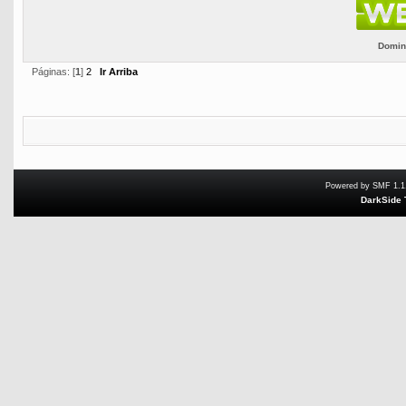
Domini
Páginas: [
1
]
2
Ir Arriba
Powered by SMF 1.1
DarkSide