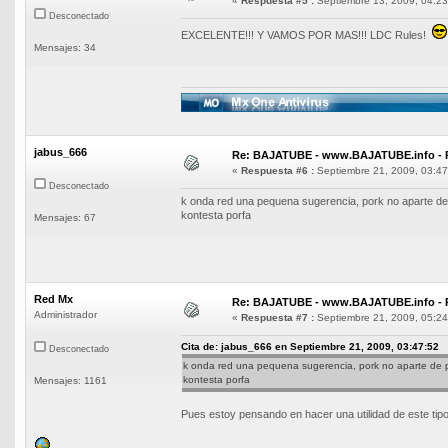
«
Respuesta #5 :
Septiembre 13, 2009, 04:23
Desconectado
EXCELENTE!!! Y VAMOS POR MAS!!! LDC Rules!
Mensajes: 34
jabus_666
Re: BAJATUBE - www.BAJATUBE.info - 
«
Respuesta #6 :
Septiembre 21, 2009, 03:47
Desconectado
k onda red una pequena sugerencia, pork no aparte de 
kontesta porfa
Mensajes: 67
Red Mx
Re: BAJATUBE - www.BAJATUBE.info - 
Administrador
«
Respuesta #7 :
Septiembre 21, 2009, 05:24
Cita de: jabus_666 en Septiembre 21, 2009, 03:47:52
Desconectado
k onda red una pequena sugerencia, pork no aparte de p
kontesta porfa
Mensajes: 1161
Pues estoy pensando en hacer una utilidad de este tipo