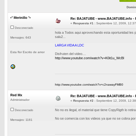
Domini
•° Merinillo °•
Re: BAJATUBE - www.BAJATUBE.info - 
«
Respuesta #1 :
Septiembre 12, 2009, 12:37
Desconectado
hola a Todos aqui aprovechando esta oportunidad les p
salu2...
Mensajes: 643
LARGA VIDA A LDC
Esta flor Escrito de amor
Disfruten del video....
http://www.youtube.com/watch?v=K0it1u_WcBI
http://www.youtube.com/watch?v=c2nawayFMB0
Red Mx
Re: BAJATUBE - www.BAJATUBE.info - 
Administrador
«
Respuesta #2 :
Septiembre 12, 2009, 12:38
No no es ilegal, el material que tiene CopyRigth lo reti
Desconectado
No se comercia con los videos ya que no se cobra por l
Mensajes: 1161