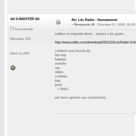
iliil DJMÄSTËR liili
Re: Ldc Radio - Nuevamente
«
Respuesta #6 :
Diciembre 01, 2008, 08:35:
Desconectado
publico mi segundo demo... espero y les guste...
Mensajes: 333
http://www.ziddu.com/download/2811115/LdcRadio-D
contiene una mezcla de:
Music is LIFE!
hip-hop
baladas
norteño
rap
oldies
cumbias
pop
punk
...Y MAS...
por favor aporten sus comentarios...