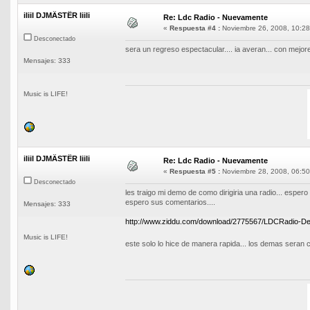
iliil DJMÄSTËR liili
Re: Ldc Radio - Nuevamente
«
Respuesta #4 :
Noviembre 26, 2008, 10:28
Desconectado
sera un regreso espectacular.... ia averan... con mejor
Mensajes: 333
Music is LIFE!
iliil DJMÄSTËR liili
Re: Ldc Radio - Nuevamente
«
Respuesta #5 :
Noviembre 28, 2008, 06:50
Desconectado
les traigo mi demo de como dirigiria una radio... espero 
espero sus comentarios....
Mensajes: 333
http://www.ziddu.com/download/2775567/LDCRadio
Music is LIFE!
este solo lo hice de manera rapida... los demas seran