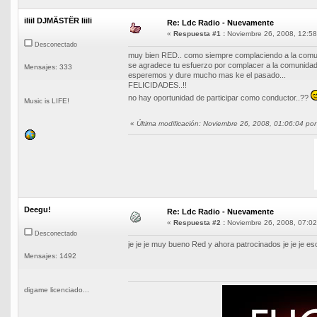
iliil DJMÄSTËR liili
Re: Ldc Radio - Nuevamente
«
Respuesta #1 :
Noviembre 26, 2008, 12:58
Desconectado
muy bien RED.. como siempre complaciendo a la comun
se agradece tu esfuerzo por complacer a la comunidad
Mensajes: 333
esperemos y dure mucho mas ke el pasado...
FELICIDADES..!!
no hay oportunidad de participar como conductor..??
Music is LIFE!
«
Última modificación: Noviembre 26, 2008, 01:06:04 po
Deegu!
Re: Ldc Radio - Nuevamente
«
Respuesta #2 :
Noviembre 26, 2008, 07:02
Desconectado
je je je muy bueno Red y ahora patrocinados je je je e
Mensajes: 1492
digame licenciado...