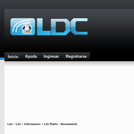
Ayuda
Ingresar
Registrarse
Inicio
Ldc
>
Ldc
>
Informacion
>
Ldc Radio - Nuevamente