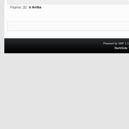
Páginas: [
1
]
Ir Arriba
Powered by SMF 1.1
DarkSide