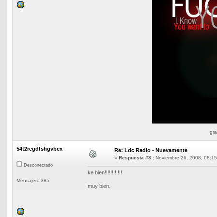
gra
54t2regdfshgvbcx
Re: Ldc Radio - Nuevamente
«
Respuesta #3 :
Noviembre 26, 2008, 08:15
Desconectado
ke bien!!!!!!!!!!!!
Mensajes: 385
muy bien.