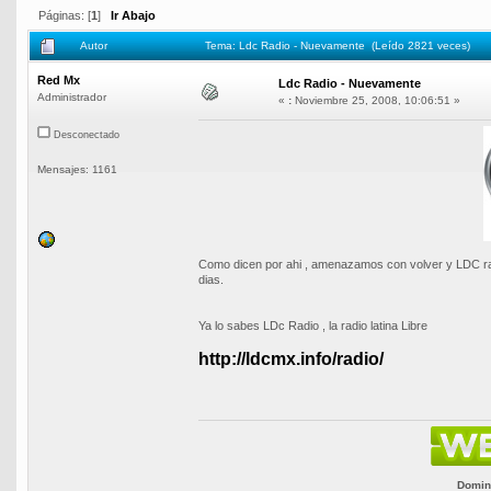
Páginas: [
1
]
Ir Abajo
Autor
Tema: Ldc Radio - Nuevamente (Leído 2821 veces)
Red Mx
Ldc Radio - Nuevamente
Administrador
«
:
Noviembre 25, 2008, 10:06:51 »
Desconectado
Mensajes: 1161
Como dicen por ahi , amenazamos con volver y LDC rad
dias.
Ya lo sabes LDc Radio , la radio latina Libre
http://ldcmx.info/radio/
Domini