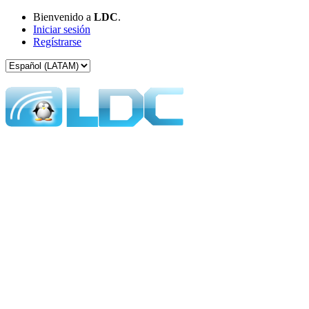
Bienvenido a
LDC
.
Iniciar sesión
Regístrarse