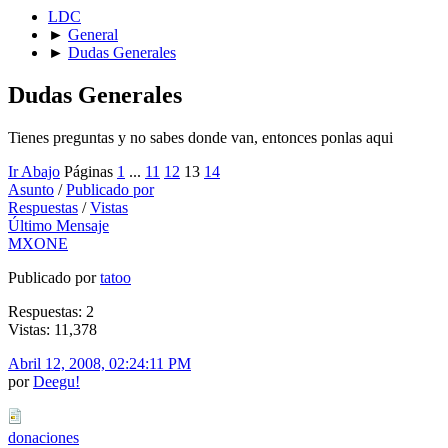
LDC
►
General
►
Dudas Generales
Dudas Generales
Tienes preguntas y no sabes donde van, entonces ponlas aqui
Ir Abajo
Páginas
1
...
11
12
13
14
Asunto
/
Publicado por
Respuestas
/
Vistas
Último Mensaje
MXONE
Publicado por
tatoo
Respuestas: 2
Vistas: 11,378
Abril 12, 2008, 02:24:11 PM
por
Deegu!
donaciones