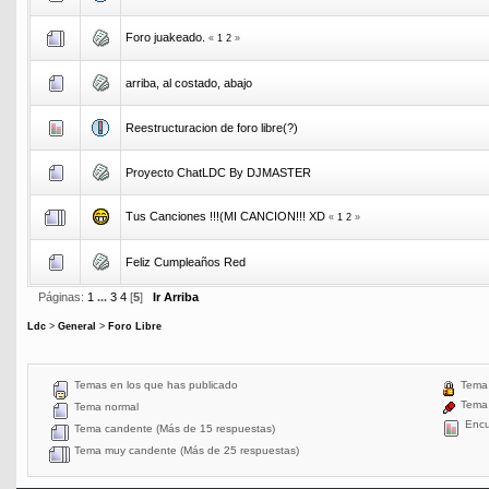
Foro juakeado.
«
1
2
»
arriba, al costado, abajo
Reestructuracion de foro libre(?)
Proyecto ChatLDC By DJMASTER
Tus Canciones !!!(MI CANCION!!! XD
«
1
2
»
Feliz Cumpleaños Red
Páginas:
1
...
3
4
[
5
]
Ir Arriba
Ldc
>
General
>
Foro Libre
Temas en los que has publicado
Tema 
Tema 
Tema normal
Encu
Tema candente (Más de 15 respuestas)
Tema muy candente (Más de 25 respuestas)