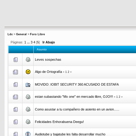
Ldc
>
General
>
Foro Libre
Páginas:
1
...
3
4
[
5
]
Ir Abajo
Asunto
Leves sospechas
Algo de Ortografía
«
1
2
»
MOVIDO: IOBIT SECURITY 360 ACUSADO DE ESTAFA
estan subastando "Mx one" en mercado libre, OJO!!!
«
1
2
»
Como asustar a tu compañero de asiento en un avion......
Felicidades Enhorabuena Deegu!
Audiotube y bajatube les falta desarrollar mucho