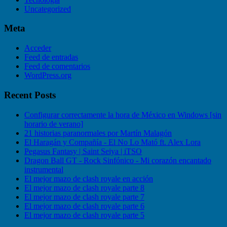
Uncategorized
Meta
Acceder
Feed de entradas
Feed de comentarios
WordPress.org
Recent Posts
Configurar correctamente la hora de México en Windows [sin
horario de verano]
21 historias paranormales por Martín Malagón
El Haragán y Compañía - El No Lo Mató ft. Alex Lora
Pegasus Fantasy | Saint Seiya | iTSO
Dragon Ball GT - Rock Sinfónico - Mi corazón encantado
instrumental
El mejor mazo de clash royale en acción
El mejor mazo de clash royale parte 8
El mejor mazo de clash royale parte 7
El mejor mazo de clash royale parte 6
El mejor mazo de clash royale parte 5