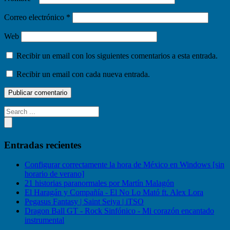
Correo electrónico
*
Web
Recibir un email con los siguientes comentarios a esta entrada.
Recibir un email con cada nueva entrada.
Entradas recientes
Configurar correctamente la hora de México en Windows [sin
horario de verano]
21 historias paranormales por Martín Malagón
El Haragán y Compañía - El No Lo Mató ft. Alex Lora
Pegasus Fantasy | Saint Seiya | iTSO
Dragon Ball GT - Rock Sinfónico - Mi corazón encantado
instrumental