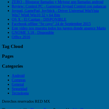
ZERO - Bloquear llamadas y Mejorar app llamadas android
Review: Control PC - Gamepad Joypad Control con palancas
Joypad, GamePad, JoyStick - Driver Universal WinVista
Win7 Win8 Win10 32 y 64 Bits
OS X - El Capitan - DISPONIBLE
Facebook offline “Se cayo” 24 de Septiembre 2015
Este video nos muestra todos los juegos donde aparece Mario
GNOME 3.18 - Disponible
Office 2016
Tag Cloud
Pages
Categories
Android
Compras
General
Seguridad
Tecnologia
Derechos reservados RED MX