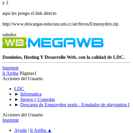
y 2
aqui les pongo el link directo
http://www.descargas-tulocura.uni.cc/archivos/Emurayden.zip
saludos
Dominios, Hosting Y Desarrollo Web, con la calidad de LDC.
Imprimir
Ir Arriba
Páginas
1
Acciones del Usuario
LDC
►
Informatica
►
Juegos y Consolas
►
Descarga de Emurayden gratis - Emulador de playstation I
Acciones del Usuario
Imprimir
Ayuda
|
Ir Arriba ▲