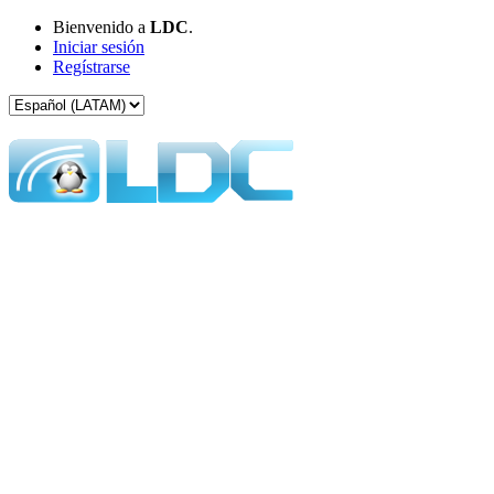
Bienvenido a
LDC
.
Iniciar sesión
Regístrarse