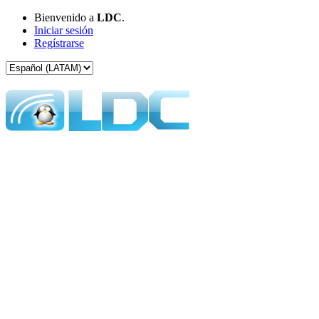
Bienvenido a
LDC
.
Iniciar sesión
Regístrarse