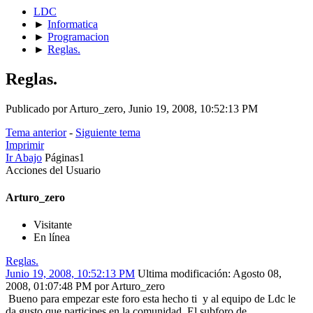
LDC
►
Informatica
►
Programacion
►
Reglas.
Reglas.
Publicado por Arturo_zero, Junio 19, 2008, 10:52:13 PM
Tema anterior
-
Siguiente tema
Imprimir
Ir Abajo
Páginas
1
Acciones del Usuario
Arturo_zero
Visitante
En línea
Reglas.
Junio 19, 2008, 10:52:13 PM
Ultima modificación
: Agosto 08,
2008, 01:07:48 PM por Arturo_zero
Bueno para empezar este foro esta hecho ti y al equipo de Ldc le
da gusto que participes en la comunidad. El subforo de