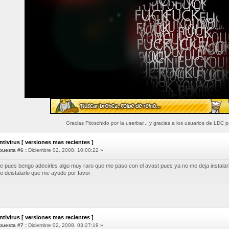
Gracias Fitoschido por la userbar... y gracias a los usuarios de LDC p
ntivirus [ versiones mas recientes ]
uesta #6 :
Diciembre 02, 2008, 10:00:22 »
 pues bengo adecirles algo muy raro que me paso con el avast pues ya no me deja instalarle
o deistalarlo que me ayude por favor
ntivirus [ versiones mas recientes ]
uesta #7 :
Diciembre 02, 2008, 03:27:19 »