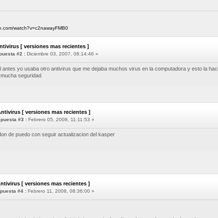
ube.com/watch?v=c2nawayFMB0
ntivirus [ versiones mas recientes ]
uesta #2 :
Diciembre 03, 2007, 08:14:46 »
l antes yo usaba otro antivirus que me dejaba muchos virus en la computadora y esto la ha
a mucha seguridad
ntivirus [ versiones mas recientes ]
puesta #3 :
Febrero 05, 2008, 11:11:53 »
don de puedo con seguir actualizacion del kasper
ntivirus [ versiones mas recientes ]
puesta #4 :
Febrero 11, 2008, 08:36:00 »