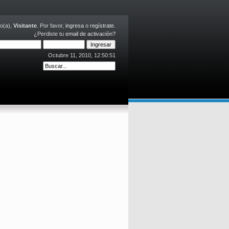
o(a),
Visitante
. Por favor,
ingresa
o
regístrate
.
¿Perdiste tu
email de activación?
Octubre 11, 2010, 12:50:51