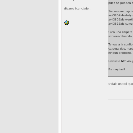
pues se pueden c
digame licenciado...
Tienes que bajarte
av-i386&ids-daily.
av-i386&ids-weekl
av-i386&ids-cumul
Crea una carpeta 
sobreescribiendo l
Te vas a la config
carpeta zips, mar
ningun problema.
Revisate
http://s
Es muy facil.
andale eso si que 