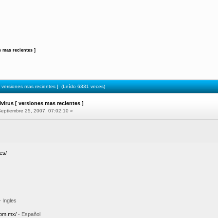
s mas recientes ]
 [ versiones mas recientes ] (Leído 6331 veces)
ivirus [ versiones mas recientes ]
eptiembre 25, 2007, 07:02:10 »
.es/
 Ingles
com.mx/
- Español