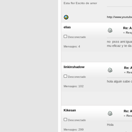
Esta flor Escrito de amor
http://www.yout
elias
Re: A
«
Resp
Desconectado
no psss ami igua
mu eficaz y te d
Mensajes: 4
linkinshadow
Re: A
«
Res
Desconectado
hola alguin sabe 
Mensajes: 102
Kikesan
Re: A
«
Res
Desconectado
Hola
Mensajes: 299