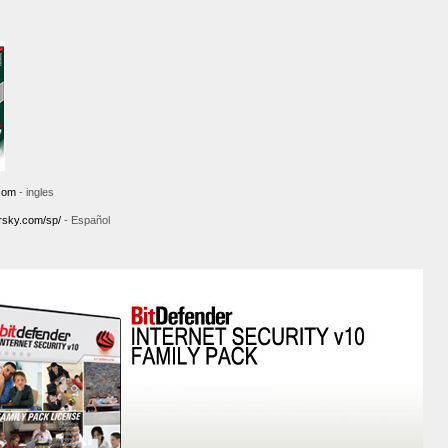
com
- ingles
rsky.com/sp/
- Español