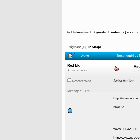
Ldc
>
Informatica
>
Seguridad
>
Antivirus [ versione
Páginas: [
1
]
Ir Abajo
Autor
Tema: Antivirus
Red Mx
Ant
Administrador
«
:
S
Avira Antivir
Desconectado
Mensajes: 1139
http://www.antivir
Nod32
www.nod32.com
-
http://www.eset.