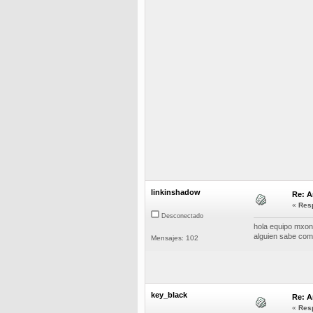
linkinshadow
Re: A
«
Resp
Desconectado
hola equipo mxone
alguien sabe com
Mensajes: 102
key_black
Re: A
«
Resp