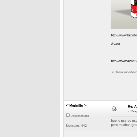
http://www.bitdef
Avast
http://www.avast
«
Última modifica
•° Merinillo °•
Re: A
«
Resp
Desconectado
bueno pss yo uso
pero muchas grac
Mensajes: 642