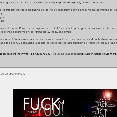
onceguir desde la pagina oficial de kaspersky
http://www.kaspersky.com/sp/avupdates
 los tres ficheros de la pagina web o del ftp de kaspersky, daily (diarios), weekly (semanales), c
zip
y.zip
.zip
(ejemplo: zips). Primero descomprimes el av-i386&ids-cumul.zip, luego descomprimes en la misma
os archivos existentes, y por ultimo los av-i386&ids-daily.zip.
uracion del Kaspersky, configuracion, servicio, actualizar, y en configuracion de actualizaciones, 
cas esa opcion, y desmarcas la opción de servidores de actualizacion de Kaspersky labs, le das a
upport.kaspersky.com/faq/?qid=208279232
y sigue las imagenes
http://support.kaspersky.com/imag
es un aporte je je je