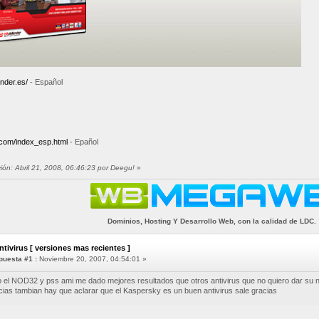
ender.es/
- Español
.com/index_esp.html
- Epañol
ción: Abril 21, 2008, 06:46:23 por Deegu!
»
Dominios, Hosting Y Desarrollo Web, con la calidad de LDC.
ntivirus [ versiones mas recientes ]
uesta #1 :
Noviembre 20, 2007, 04:54:01 »
 el NOD32 y pss ami me dado mejores resultados que otros antivirus que no quiero dar su
ias tambian hay que aclarar que el Kaspersky es un buen antivirus sale gracias