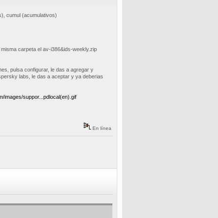
es), cumul (acumulativos)
 misma carpeta el av-i386&ids-weekly.zip
nes, pulsa configurar, le das a agregar y
persky labs, le das a aceptar y ya deberias
m/images/suppor...pdlocal(en).gif
En línea