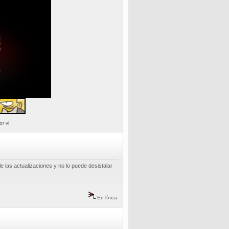
or vi
 las actualizaciones y no lo puede desistalar
En línea