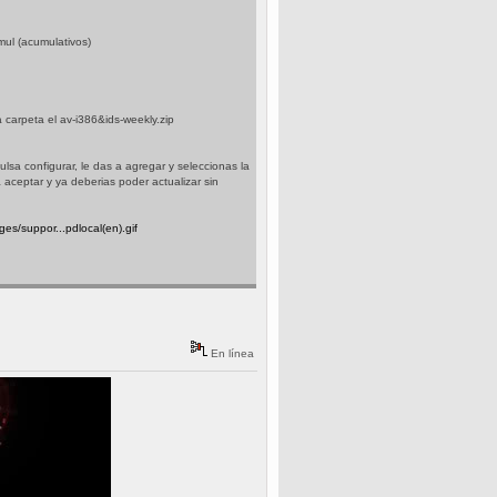
umul (acumulativos)
 carpeta el av-i386&ids-weekly.zip
pulsa configurar, le das a agregar y seleccionas la
 aceptar y ya deberias poder actualizar sin
es/suppor...pdlocal(en).gif
En línea