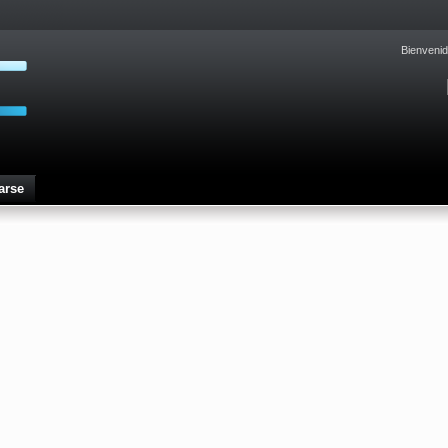
Bienvenid
arse