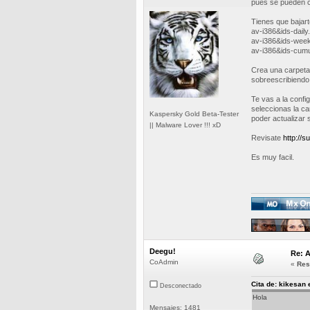
pues se pueden c
Tienes que bajart
av-i386&ids-daily.
av-i386&ids-week
av-i386&ids-cumu
Crea una carpeta
sobreescribiendo 
Te vas a la confi
seleccionas la ca
Kaspersky Gold Beta-Tester
poder actualizar 
|| Malware Lover !!! xD
Revisate
http://
Es muy facil.
Deegu!
Re: A
CoAdmin
«
Res
Cita de: kikesan 
Desconectado
Hola
Mensajes: 1481