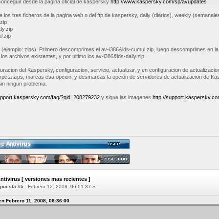
onceguir desde la pagina oficial de kaspersky
http://www.kaspersky.com/sp/avupdates
e los tres ficheros de la pagina web o del ftp de kaspersky, daily (diarios), weekly (semanal
zip
ly.zip
l.zip
 (ejemplo: zips). Primero descomprimes el av-i386&ids-cumul.zip, luego descomprimes en la
los archivos existentes, y por ultimo los av-i386&ids-daily.zip.
guracion del Kaspersky, configuracion, servicio, actualizar, y en configuracion de actualizacio
rpeta zips, marcas esa opcion, y desmarcas la opción de servidores de actualizacion de Kas
sin ningun problema.
support.kaspersky.com/faq/?qid=208279232
y sigue las imagenes
http://support.kaspersky.co
ntivirus [ versiones mas recientes ]
puesta #5 :
Febrero 12, 2008, 06:01:37 »
en Febrero 11, 2008, 08:36:00