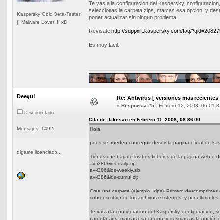
Te vas a la configuracion del Kaspersky, configuracion, 
seleccionas la carpeta zips, marcas esa opcion, y des
Kaspersky Gold Beta-Tester
poder actualizar sin ningun problema.
|| Malware Lover !!! xD
Revisate
http://support.kaspersky.com/faq/?qid=2082
Es muy facil.
Deegu!
Re: Antivirus [ versiones mas recientes 
«
Respuesta #5 :
Febrero 12, 2008, 06:01:3
Desconectado
Cita de: kikesan en Febrero 11, 2008, 08:36:00
Mensajes: 1492
Hola
pues se pueden conceguir desde la pagina oficial de ka
digame licenciado...
Tienes que bajarte los tres ficheros de la pagina web o de
av-i386&ids-daily.zip
av-i386&ids-weekly.zip
av-i386&ids-cumul.zip
Crea una carpeta (ejemplo: zips). Primero descomprimes 
sobreescribiendo los archivos existentes, y por ultimo los 
Te vas a la configuracion del Kaspersky, configuracion, se
carpeta zips, marcas esa opcion, y desmarcas la opción d