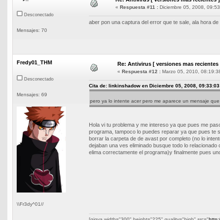
«
Respuesta #11 :
Diciembre 05, 2008, 09:53
Desconectado
aber pon una captura del error que te sale, ala hora de
Mensajes: 70
Fredy01_THM
Re: Antivirus [ versiones mas recientes 
«
Respuesta #12 :
Marzo 05, 2010, 08:19:3
Desconectado
Cita de: linkinshadow en Diciembre 05, 2008, 09:33:03
Mensajes: 69
pero ya lo intente acer pero me aparece un mensaje que
Hola vi tu problema y me intereso ya que pues me paso a
programa, tampoco lo puedes reparar ya que pues te s
borrar la carpeta de de avast por completo (no lo inte
dejaban una ves eliminado busque todo lo relacionado 
elima correctamente el programa)y finalmente pues un
\\Fr3dy^01//
[gigya width="300" height="225" quality="high" src="
http