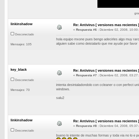
gra
linkinshadow
Re: Antivirus [ versiones mas recientes 
«
Respuesta #6 :
Diciembre 02, 2008, 10:00:
Desconectado
hola equipo mxone pues bengo adecirles algo muy raro 
alguien sabe como deistalarlo que me ayude por favor
Mensajes: 105
key_black
Re: Antivirus [ versiones mas recientes 
«
Respuesta #7 :
Diciembre 02, 2008, 03:27:
Desconectado
intenta desintaladondolo con ccleaner o con perfect uni
windows.
Mensajes: 70
salu2
linkinshadow
Re: Antivirus [ versiones mas recientes 
«
Respuesta #8 :
Diciembre 04, 2008, 05:37:
Desconectado
bueno lo intente de muchas formas y toda via no lo e pod