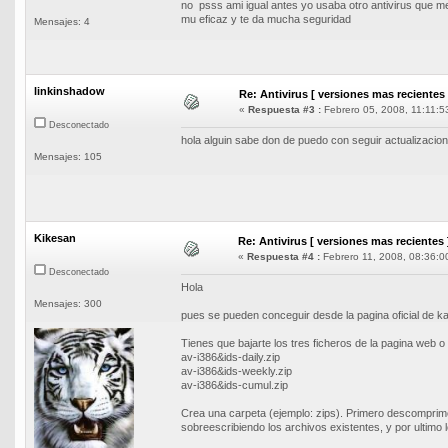
no psss ami igual antes yo usaba otro antivirus que m
mu eficaz y te da mucha seguridad
Mensajes: 4
linkinshadow
Re: Antivirus [ versiones mas recientes 
«
Respuesta #3 :
Febrero 05, 2008, 11:11:5
Desconectado
hola alguin sabe don de puedo con seguir actualizacion
Mensajes: 105
Kikesan
Re: Antivirus [ versiones mas recientes 
«
Respuesta #4 :
Febrero 11, 2008, 08:36:0
Desconectado
Hola
Mensajes: 300
pues se pueden conceguir desde la pagina oficial de 
Tienes que bajarte los tres ficheros de la pagina web o
av-i386&ids-daily.zip
av-i386&ids-weekly.zip
av-i386&ids-cumul.zip
Crea una carpeta (ejemplo: zips). Primero descomprim
sobreescribiendo los archivos existentes, y por ultimo l