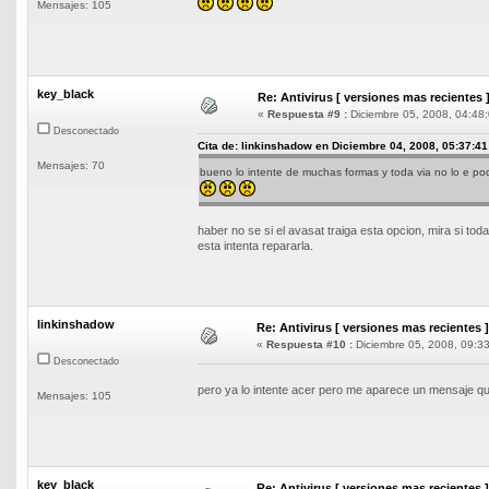
Mensajes: 105
key_black
Re: Antivirus [ versiones mas recientes 
«
Respuesta #9 :
Diciembre 05, 2008, 04:48:
Desconectado
Cita de: linkinshadow en Diciembre 04, 2008, 05:37:41
Mensajes: 70
bueno lo intente de muchas formas y toda via no lo e podi
haber no se si el avasat traiga esta opcion, mira si todav
esta intenta repararla.
linkinshadow
Re: Antivirus [ versiones mas recientes ]
«
Respuesta #10 :
Diciembre 05, 2008, 09:33
Desconectado
pero ya lo intente acer pero me aparece un mensaje q
Mensajes: 105
key_black
Re: Antivirus [ versiones mas recientes ]