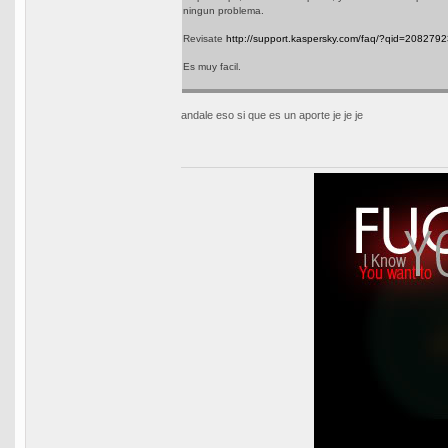
ningun problema.
Revisate
http://support.kaspersky.com/faq/?qid=208279
Es muy facil.
andale eso si que es un aporte je je je