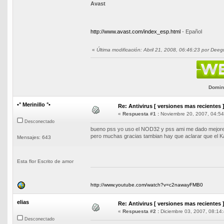
Avast
http://www.avast.com/index_esp.html
- Epañol
«
Última modificación: Abril 21, 2008, 06:46:23 por Deeg
Domini
•° Merinillo °•
Re: Antivirus [ versiones mas recientes 
«
Respuesta #1 :
Noviembre 20, 2007, 04:54
Desconectado
bueno pss yo uso el NOD32 y pss ami me dado mejores
pero muchas gracias tambian hay que aclarar que el K
Mensajes: 643
Esta flor Escrito de amor
http://www.youtube.com/watch?v=c2nawayFMB0
elias
Re: Antivirus [ versiones mas recientes 
«
Respuesta #2 :
Diciembre 03, 2007, 08:14:
Desconectado