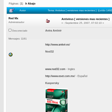
Páginas: [
1
]
Ir Abajo
Autor
Tema: Antivirus [ versiones mas recientes ] (Leído 149
Red Mx
Antivirus [ versiones mas recientes ]
Administrador
«
:
Septiembre 25, 2007, 07:02:10 »
Avira Antivir
Desconectado
Mensajes: 1161
http://www.antivir.es/
Nod32
www.nod32.com
- Ingles
http://www.eset.com.mx/
- Español
Kaspersky