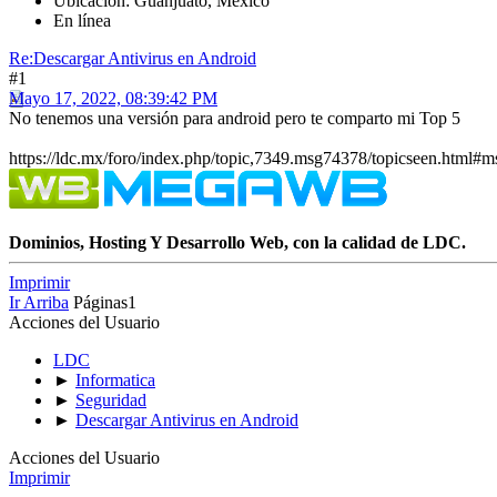
Ubicación: Guanjuato, Mexico
En línea
Re:Descargar Antivirus en Android
#1
Mayo 17, 2022, 08:39:42 PM
No tenemos una versión para android pero te comparto mi Top 5
https://ldc.mx/foro/index.php/topic,7349.msg74378/topicseen.html#
Dominios, Hosting Y Desarrollo Web, con la calidad de LDC.
Imprimir
Ir Arriba
Páginas
1
Acciones del Usuario
LDC
►
Informatica
►
Seguridad
►
Descargar Antivirus en Android
Acciones del Usuario
Imprimir