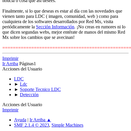
noticia o cosa que así desees.
Finalmente, si lo que deseas es estar al día con las novedades que
vienen tanto para LDC ( imagen, comunidad, web ) como para
cualquiera de los softwares desarrollados por Red Mx, visita
periódicamente la
Sección Información
. ¡No creas en rumores ni lo
que dicen segundas webs, mejor entérate de manos del mismo Red
Mx sobre los cambios que se avecinan!
================================================
Imprimir
Ir Arriba
Páginas
1
Acciones del Usuario
LDC
►
Ldc
►
Soporte Tecnico LDC
►
Detección
Acciones del Usuario
Imprimir
Ayuda
|
Ir Arriba ▲
SMF 2.1.4 © 2023
,
Simple Machines