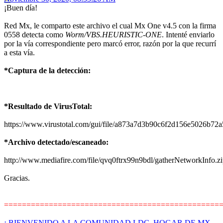
¡Buen día!
Red Mx, le comparto este archivo el cual Mx One v4.5 con la firma
0558 detecta como
Worm/VBS.HEURISTIC-ONE
. Intenté enviarlo
por la vía correspondiente pero marcó error, razón por la que recurrí
a esta vía.
*Captura de la detección:
*Resultado de VirusTotal:
https://www.virustotal.com/gui/file/a873a7d3b90c6f2d156e5026b
*Archivo detectado/escaneado:
http://www.mediafire.com/file/qvq0ftrx99n9bdl/gatherNetworkInfo.zip
Gracias.
================================================
¡ BIENVENIDO A LA COMUNIDAD LDC, HOGAR DE MX