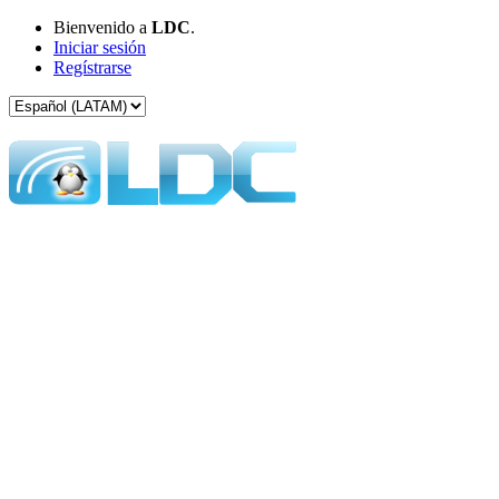
Bienvenido a
LDC
.
Iniciar sesión
Regístrarse