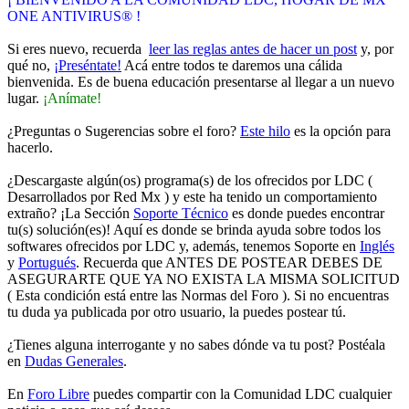
ONE ANTIVIRUS® !
Si eres nuevo, recuerda
leer las reglas antes de hacer un post
y, por
qué no,
¡Preséntate!
Acá entre todos te daremos una cálida
bienvenida. Es de buena educación presentarse al llegar a un nuevo
lugar.
¡Anímate!
¿Preguntas o Sugerencias sobre el foro?
Este hilo
es la opción para
hacerlo.
¿Descargaste algún(os) programa(s) de los ofrecidos por LDC (
Desarrollados por Red Mx ) y este ha tenido un comportamiento
extraño? ¡La Sección
Soporte Técnico
es donde puedes encontrar
tu(s) solución(es)! Aquí es donde se brinda ayuda sobre todos los
softwares ofrecidos por LDC y, además, tenemos Soporte en
Inglés
y
Portugués
. Recuerda que ANTES DE POSTEAR DEBES DE
ASEGURARTE QUE YA NO EXISTA LA MISMA SOLICITUD
( Esta condición está entre las Normas del Foro ). Si no encuentras
tu duda ya publicada por otro usuario, la puedes postear tú.
¿Tienes alguna interrogante y no sabes dónde va tu post? Postéala
en
Dudas Generales
.
En
Foro Libre
puedes compartir con la Comunidad LDC cualquier