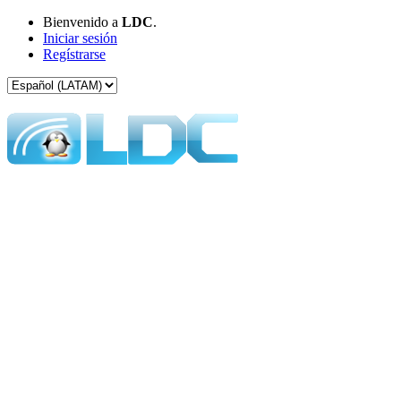
Bienvenido a
LDC
.
Iniciar sesión
Regístrarse