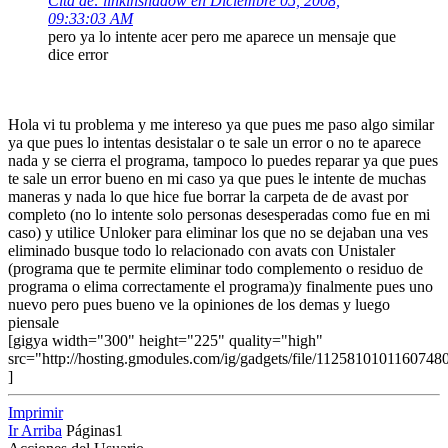
Cita de: linkinshadow en Diciembre 05, 2008,
09:33:03 AM
pero ya lo intente acer pero me aparece un mensaje que
dice error
Hola vi tu problema y me intereso ya que pues me paso algo similar
ya que pues lo intentas desistalar o te sale un error o no te aparece
nada y se cierra el programa, tampoco lo puedes reparar ya que pues
te sale un error bueno en mi caso ya que pues le intente de muchas
maneras y nada lo que hice fue borrar la carpeta de de avast por
completo (no lo intente solo personas desesperadas como fue en mi
caso) y utilice Unloker para eliminar los que no se dejaban una ves
eliminado busque todo lo relacionado con avats con Unistaler
(programa que te permite eliminar todo complemento o residuo de
programa o elima correctamente el programa)y finalmente pues uno
nuevo pero pues bueno ve la opiniones de los demas y luego
piensale
[gigya width="300" height="225" quality="high"
src="http://hosting.gmodules.com/ig/gadgets/file/1125810101160748
]
Imprimir
Ir Arriba
Páginas
1