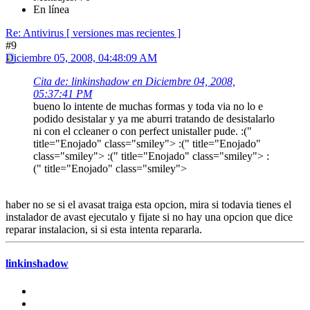
En línea
Re: Antivirus [ versiones mas recientes ]
#9
Diciembre 05, 2008, 04:48:09 AM
Cita de: linkinshadow en Diciembre 04, 2008,
05:37:41 PM
bueno lo intente de muchas formas y toda via no lo e
podido desistalar y ya me aburri tratando de desistalarlo
ni con el ccleaner o con perfect unistaller pude. :("
title="Enojado" class="smiley"> :(" title="Enojado"
class="smiley"> :(" title="Enojado" class="smiley"> :
(" title="Enojado" class="smiley">
haber no se si el avasat traiga esta opcion, mira si todavia tienes el
instalador de avast ejecutalo y fijate si no hay una opcion que dice
reparar instalacion, si si esta intenta repararla.
linkinshadow