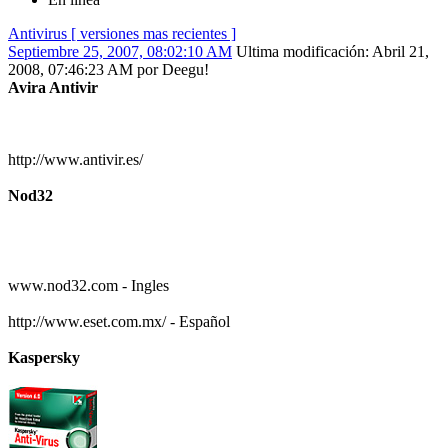
Antivirus [ versiones mas recientes ]
Septiembre 25, 2007, 08:02:10 AM
Ultima modificación
: Abril 21,
2008, 07:46:23 AM por Deegu!
Avira Antivir
http://www.antivir.es/
Nod32
www.nod32.com - Ingles
http://www.eset.com.mx/ - Español
Kaspersky