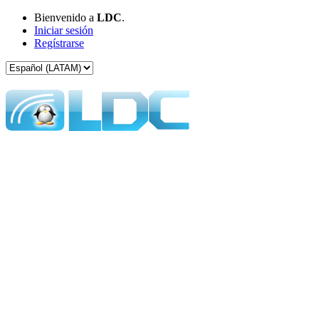
Bienvenido a
LDC
.
Iniciar sesión
Regístrarse