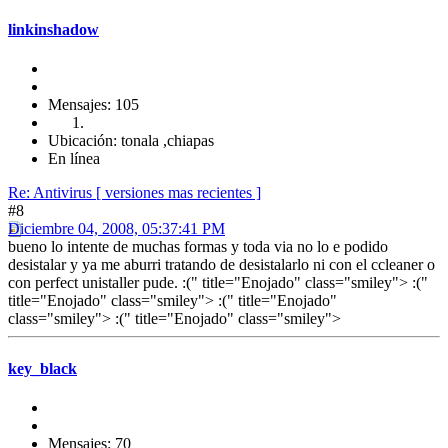
linkinshadow
Mensajes: 105
Ubicación: tonala ,chiapas
En línea
Re: Antivirus [ versiones mas recientes ]
#8
Diciembre 04, 2008, 05:37:41 PM
bueno lo intente de muchas formas y toda via no lo e podido
desistalar y ya me aburri tratando de desistalarlo ni con el ccleaner o
con perfect unistaller pude. :(" title="Enojado" class="smiley"> :("
title="Enojado" class="smiley"> :(" title="Enojado"
class="smiley"> :(" title="Enojado" class="smiley">
key_black
Mensajes: 70