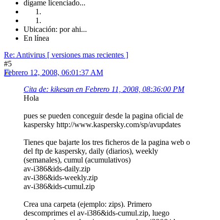
digame licenciado...
Ubicación: por ahi...
En línea
Re: Antivirus [ versiones mas recientes ]
#5
Febrero 12, 2008, 06:01:37 AM
Cita de: kikesan en Febrero 11, 2008, 08:36:00 PM
Hola
pues se pueden conceguir desde la pagina oficial de
kaspersky http://www.kaspersky.com/sp/avupdates
Tienes que bajarte los tres ficheros de la pagina web o
del ftp de kaspersky, daily (diarios), weekly
(semanales), cumul (acumulativos)
av-i386&ids-daily.zip
av-i386&ids-weekly.zip
av-i386&ids-cumul.zip
Crea una carpeta (ejemplo: zips). Primero
descomprimes el av-i386&ids-cumul.zip, luego