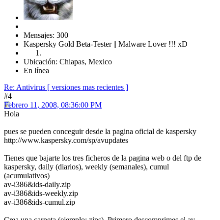
Mensajes: 300
Kaspersky Gold Beta-Tester || Malware Lover !!! xD
Ubicación: Chiapas, Mexico
En línea
Re: Antivirus [ versiones mas recientes ]
#4
Febrero 11, 2008, 08:36:00 PM
Hola
pues se pueden conceguir desde la pagina oficial de kaspersky
http://www.kaspersky.com/sp/avupdates
Tienes que bajarte los tres ficheros de la pagina web o del ftp de
kaspersky, daily (diarios), weekly (semanales), cumul
(acumulativos)
av-i386&ids-daily.zip
av-i386&ids-weekly.zip
av-i386&ids-cumul.zip
Crea una carpeta (ejemplo: zips). Primero descomprimes el av-