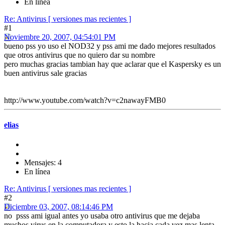
En línea
Re: Antivirus [ versiones mas recientes ]
#1
Noviembre 20, 2007, 04:54:01 PM
bueno pss yo uso el NOD32 y pss ami me dado mejores resultados
que otros antivirus que no quiero dar su nombre
pero muchas gracias tambian hay que aclarar que el Kaspersky es un
buen antivirus sale gracias
http://www.youtube.com/watch?v=c2nawayFMB0
elias
Mensajes: 4
En línea
Re: Antivirus [ versiones mas recientes ]
#2
Diciembre 03, 2007, 08:14:46 PM
no psss ami igual antes yo usaba otro antivirus que me dejaba
muchos virus en la computadora y esto la hacia cada vez mas lenta