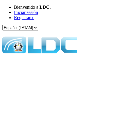
Bienvenido a
LDC
.
Iniciar sesión
Regístrarse