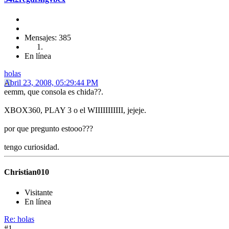
Mensajes: 385
En línea
holas
Abril 23, 2008, 05:29:44 PM
eemm, que consola es chida??.
XBOX360, PLAY 3 o el WIIIIIIIIIII, jejeje.
por que pregunto estooo???
tengo curiosidad.
Christian010
Visitante
En línea
Re: holas
#1