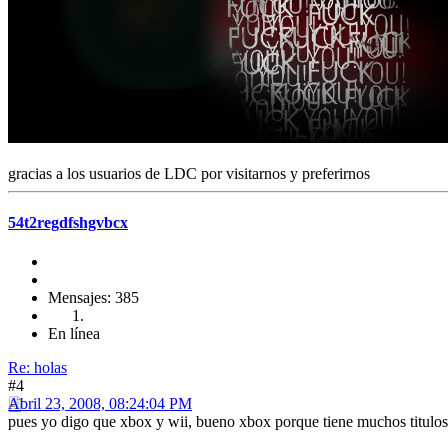
gracias a los usuarios de LDC por visitarnos y preferirnos
54t2regdfshgvbcx
Mensajes: 385
En línea
Re: holas
#4
Abril 23, 2008, 08:24:04 PM
pues yo digo que xbox y wii, bueno xbox porque tiene muchos t