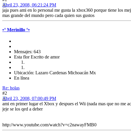
Abril 23, 2008, 06:21:24 PM
jaja pues ami en lo personal me gusta la xbox360 porque tiene los mej
mas grande del mundo pero cada quien sus gustos
•° Merinillo °•
Mensajes: 643
Esta flor Escrito de amor
Ubicación: Lazaro Cardenas Michoacán Mx
En línea
Re: holas
#2
Abril 23, 2008, 07:00:49 PM
ami en primer lugar el Xbox y despues el Wii (nada mas que no me a
jeje se los qed a deber
http://www.youtube.com/watch?v=c2nawayFMB0