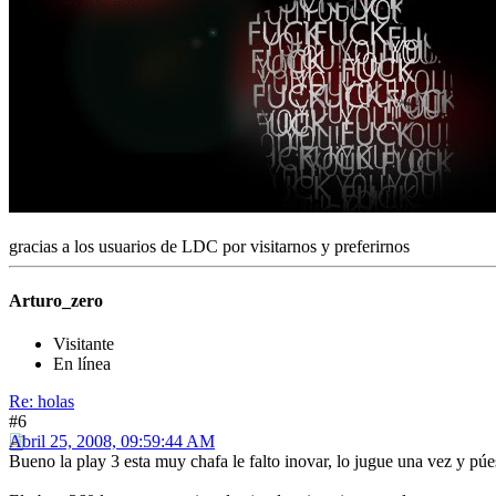
gracias a los usuarios de LDC por visitarnos y preferirnos
Arturo_zero
Visitante
En línea
Re: holas
#6
Abril 25, 2008, 09:59:44 AM
Bueno la play 3 esta muy chafa le falto inovar, lo jugue una vez y pú