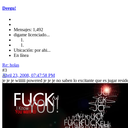
Deegu!
Mensajes: 1,492
digame licenciado...
Ubicación: por ahi...
En línea
Re: holas
#3
Abril 23, 2008, 07:47:58 PM
je je je wiiiiii powered je je je no saben lo excitante que es jugar residen