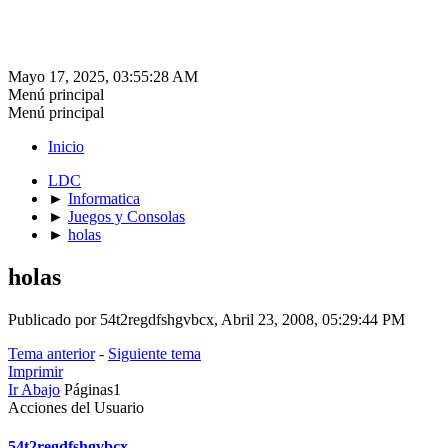
Mayo 17, 2025, 03:55:28 AM
Menú principal
Menú principal
Inicio
LDC
►
Informatica
►
Juegos y Consolas
►
holas
holas
Publicado por 54t2regdfshgvbcx, Abril 23, 2008, 05:29:44 PM
Tema anterior
-
Siguiente tema
Imprimir
Ir Abajo
Páginas
1
Acciones del Usuario
54t2regdfshgvbcx