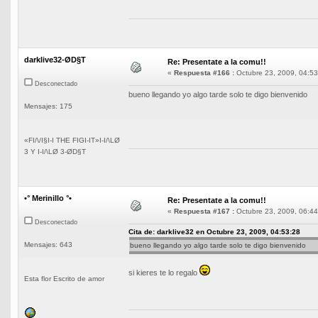
darklive32-ØD§T
Re: Presentate a la comu!!
«
Respuesta #166 :
Octubre 23, 2009, 04:53
Desconectado
bueno llegando yo algo tarde solo te digo bienvenido
Mensajes: 175
«FI/\/I§I-I THE FIGI-IT»I-I/\LØ
3 Y I-I/\LØ 3-ØD§T
•° Merinillo °•
Re: Presentate a la comu!!
«
Respuesta #167 :
Octubre 23, 2009, 06:44
Desconectado
Cita de: darklive32 en Octubre 23, 2009, 04:53:28
Mensajes: 643
bueno llegando yo algo tarde solo te digo bienvenido
si kieres te lo regalo
Esta flor Escrito de amor