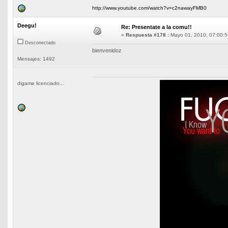
http://www.youtube.com/watch?v=c2nawayFMB0
Deegu!
Re: Presentate a la comu!!
«
Respuesta #178 :
Mayo 01, 2010, 07:00:5
Desconectado
bienvenidoz
Mensajes: 1492
digame licenciado...