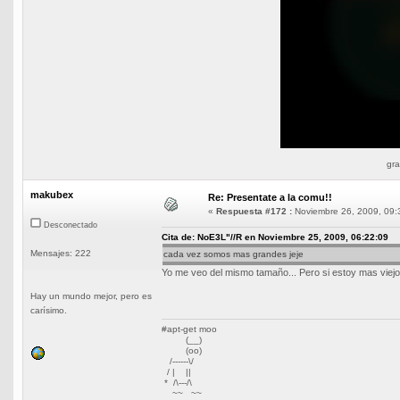
gra
makubex
Re: Presentate a la comu!!
«
Respuesta #172 :
Noviembre 26, 2009, 09:
Desconectado
Cita de: NoE3L"//R en Noviembre 25, 2009, 06:22:09
Mensajes: 222
cada vez somos mas grandes jeje
Yo me veo del mismo tamaño... Pero si estoy mas viejo
Hay un mundo mejor, pero es
carísimo.
#apt-get moo
(__)
(oo)
/------\/
/ | ||
* /\---/\
~~ ~~