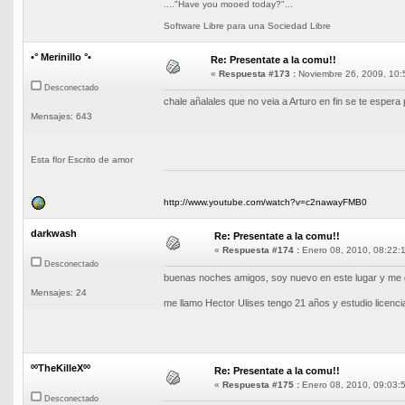
...."Have you mooed today?"...
Software Libre para una Sociedad Libre
•° Merinillo °•
Re: Presentate a la comu!!
«
Respuesta #173 :
Noviembre 26, 2009, 10:
Desconectado
chale añalales que no veia a Arturo en fin se te espera 
Mensajes: 643
Esta flor Escrito de amor
http://www.youtube.com/watch?v=c2nawayFMB0
darkwash
Re: Presentate a la comu!!
«
Respuesta #174 :
Enero 08, 2010, 08:22:
Desconectado
buenas noches amigos, soy nuevo en este lugar y me g
Mensajes: 24
me llamo Hector Ulises tengo 21 años y estudio licenc
ººTheKilleXºº
Re: Presentate a la comu!!
«
Respuesta #175 :
Enero 08, 2010, 09:03:
Desconectado