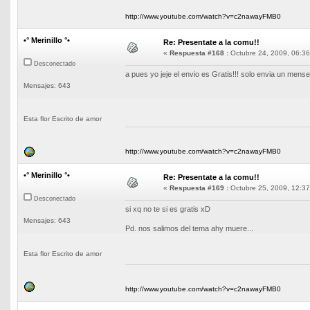
http://www.youtube.com/watch?v=c2nawayFMB0
•° Merinillo °•
Re: Presentate a la comu!!
«
Respuesta #168 :
Octubre 24, 2009, 06:36
Desconectado
a pues yo jeje el envio es Gratis!!! solo envia un mense
Mensajes: 643
Esta flor Escrito de amor
http://www.youtube.com/watch?v=c2nawayFMB0
•° Merinillo °•
Re: Presentate a la comu!!
«
Respuesta #169 :
Octubre 25, 2009, 12:37
Desconectado
si xq no te si es gratis xD
Mensajes: 643
Pd. nos salimos del tema ahy muere...
Esta flor Escrito de amor
http://www.youtube.com/watch?v=c2nawayFMB0