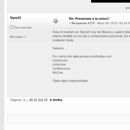
gra
Slym23
Re: Presentate a la comu!!
«
Respuesta #179 :
Mayo 04, 2010, 02:14:5
Desconectado
Hola mi nombre es Slym23 soy de Mexico y quiero felic
imprescindible en mi usb y computadora personal. De i
Mensajes: 1
cualquier duda.
Saludos.
Por cierto mis aplicaciones preferidas son:
UsbDoctor
Usbshow
UsbRecover
MxOne
Ojala sigan mejorandolas.
Páginas:
1
...
10
11
[
12
]
13
Ir Arriba