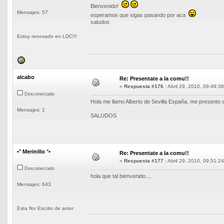
Bienvenido!
Mensajes: 57
esperamos que sigas pasando por aca
saludos
Estoy renovado en LDC!!!
alcabo
Re: Presentate a la comu!!
«
Respuesta #176 :
Abril 29, 2010, 09:49:38
Desconectado
Hola me llamo Alberto de Sevilla España, me presento a
Mensajes: 1
SALUDOS
•° Merinillo °•
Re: Presentate a la comu!!
«
Respuesta #177 :
Abril 29, 2010, 09:51:24
Desconectado
hola que tal bienvenido....
Mensajes: 643
Esta flor Escrito de amor