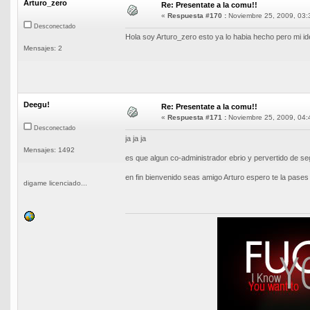
Arturo_zero
Re: Presentate a la comu!!
«
Respuesta #170 :
Noviembre 25, 2009, 03:
Desconectado
Hola soy Arturo_zero esto ya lo habia hecho pero mi i
Mensajes: 2
Deegu!
Re: Presentate a la comu!!
«
Respuesta #171 :
Noviembre 25, 2009, 04:
Desconectado
ja ja ja
Mensajes: 1492
es que algun co-administrador ebrio y pervertido de seg
en fin bienvenido seas amigo Arturo espero te la pases m
digame licenciado...