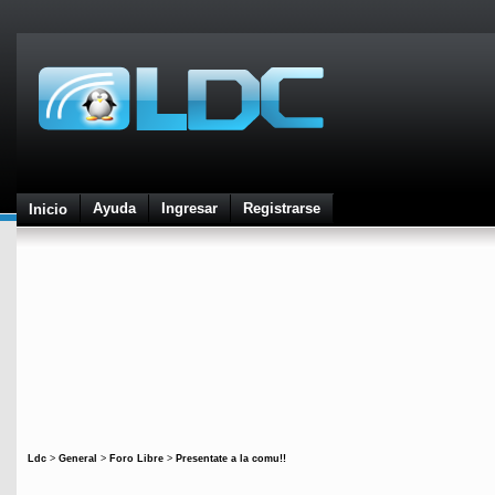
Ayuda
Ingresar
Registrarse
Inicio
Ldc
>
General
>
Foro Libre
>
Presentate a la comu!!