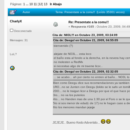
Páginas:
1
...
10
11
[
12
]
13
Ir Abajo
Autor
Tema: Presentate a la comu!! (Leído 35301 veces)
CharlyX
Re: Presentate a la comu!!
«
Respuesta #165 :
Octubre 23, 2009, 04:49
Desconectado
Cita de: N03L!!! en Octubre 23, 2009, 03:24:09
Mensajes: 31
Cita de: Deegu! en Octubre 21, 2009, 04:55:05
bienvenido (?)
alejate de NO3L... esta loco
LoL?
el baño esta al fondo a la derecha, en la nevera hay cer
no molesten a RedMx
si necesitas algo de mi traeme licor...
Cita de: Deegu! en Octubre 22, 2009, 02:32:05
... se acabo... ah por cierto no entren al baño... NO3L lo
Bien como Deegu dice sus recomendaciones ya tambien v
1RO...no se Junten con Deegu (lokito se le safo un tornill
2DO... no le traigan licor a Deegu por que el que hace po
3ro... no va los puterios
4to... no Handen mas de una 1:30 por el Foro o se le qu
5to si sos menor de edad(- de 17) no le hagan caso a 
6to los menores mandan jejejje
JEJEJE.. Bueno Kedo Advertido...