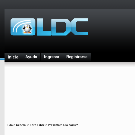
Ayuda
Ingresar
Registrarse
Inicio
Ldc
>
General
>
Foro Libre
>
Presentate a la comu!!