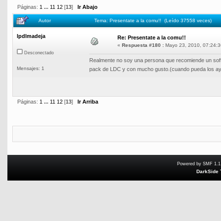
Páginas:
1
...
11
12
[
13
]
Ir Abajo
Autor
Tema: Presentate a la comu!! (Leído 37558 veces)
lpdlmadeja
Re: Presentate a la comu!!
«
Respuesta #180 :
Mayo 23, 2010, 07:24:3
Desconectado
Realmente no soy una persona que recomiende un softw
Mensajes: 1
pack de LDC y con mucho gusto.(cuando pueda los a
Páginas:
1
...
11
12
[
13
]
Ir Arriba
Powered by SMF 1.1
DarkSide