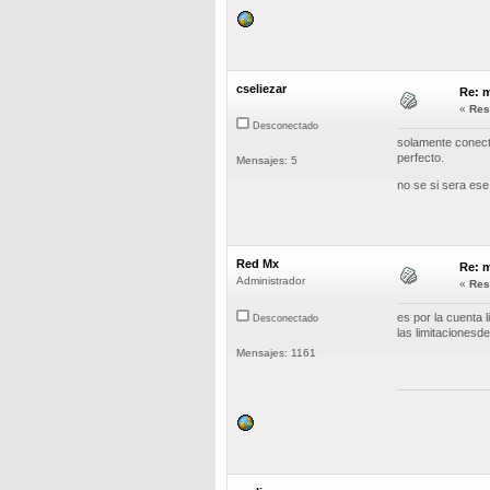
cseliezar
Re: m
«
Res
Desconectado
solamente conecto
perfecto.
Mensajes: 5
no se si sera ese
Red Mx
Re: m
Administrador
«
Res
es por la cuenta 
Desconectado
las limitaciones
Mensajes: 1161