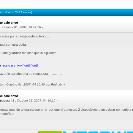
ror (Leído 2483 veces)
e sale error
«
:
Octubre 01, 2007, 10:47:26 »
racias por su respuesta anterior...
qui con otra duda:
x One guardian me dice que lo siguiente:
ruta o archivo[/font][/font]
avor le agradeceria su respuesta................
ación: Octubre 01, 2007, 04:10:40 por Red_Mx
»
e sale error
puesta #1 :
Octubre 01, 2007, 04:10:16 »
ectas cuando te marca ese error por que si conectas 2 dispositivos o un celular con tarjeta 
 conflicto