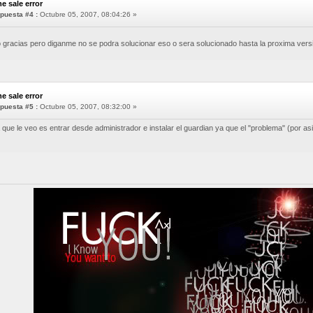
e sale error
puesta #4 :
Octubre 05, 2007, 08:04:26 »
o gracias pero diganme no se podra solucionar eso o sera solucionado hasta la proxima ver
e sale error
puesta #5 :
Octubre 05, 2007, 08:32:00 »
a que le veo es entrar desde administrador e instalar el guardian ya que el "problema" (por a