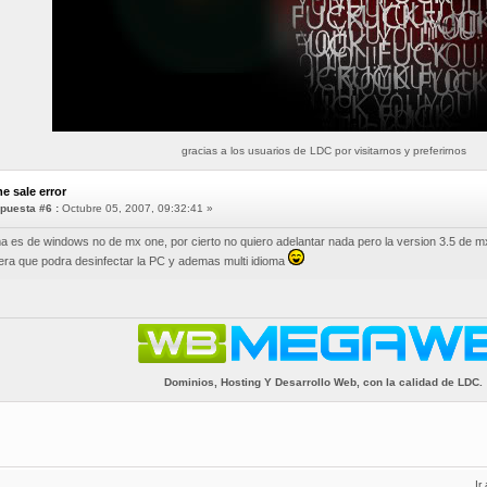
gracias a los usuarios de LDC por visitarnos y preferirnos
e sale error
puesta #6 :
Octubre 05, 2007, 09:32:41 »
ma es de windows no de mx one, por cierto no quiero adelantar nada pero la version 3.5 de 
era que podra desinfectar la PC y ademas multi idioma
Dominios, Hosting Y Desarrollo Web, con la calidad de LDC.
Ir 