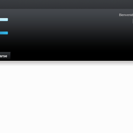
Bienvenid
arse