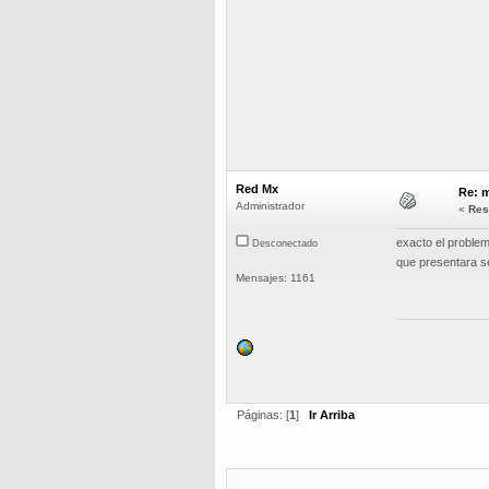
Red Mx
Re: m
Administrador
«
Res
exacto el proble
Desconectado
que presentara s
Mensajes: 1161
Páginas: [
1
]
Ir Arriba