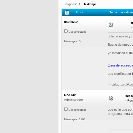
Páginas: [
1
]
Ir Abajo
Autor
Tema: me sale er
cseliezar
m
Desconectado
hola de nuevo y g
Mensajes: 5
Bueno de nuevo a
ya instalado el m
Error de acceso a 
que significa por f
«
Última modific
Red Mx
Re: m
Administrador
«
Res
que es lo que con
Desconectado
programa entra en
Mensajes: 1161