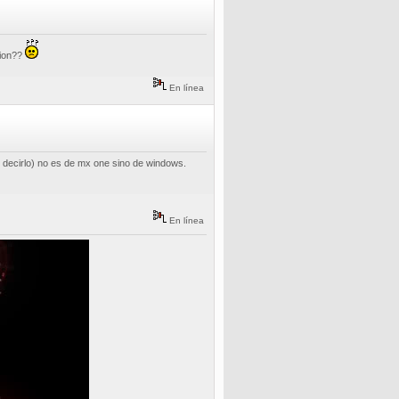
sion??
En línea
si decirlo) no es de mx one sino de windows.
En línea