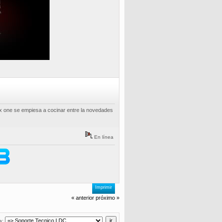
mx one se empiesa a cocinar entre la novedades
En línea
Imprimir
« anterior
próximo »
a: