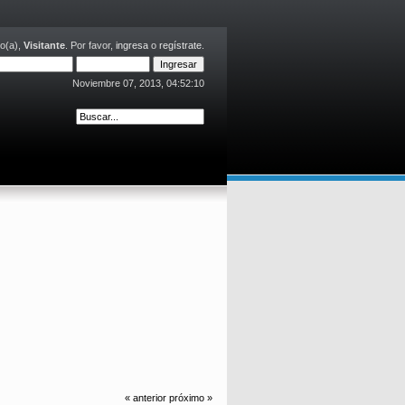
o(a),
Visitante
. Por favor,
ingresa
o
regístrate
.
Noviembre 07, 2013, 04:52:10
« anterior
próximo »