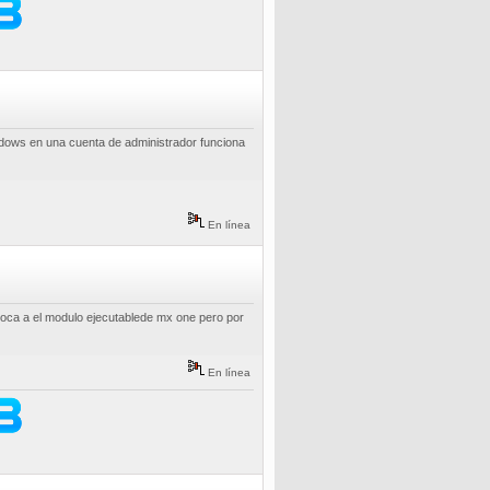
ndows en una cuenta de administrador funciona
En línea
nvoca a el modulo ejecutablede mx one pero por
En línea