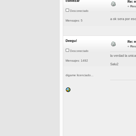
cseliezar
Re: m
«
Res
Desconectado
a ok sera por es
Mensajes: 5
Deegu!
Re: m
«
Res
Desconectado
la verdad la unic
Mensajes: 1492
Salu2
digame licenciado...