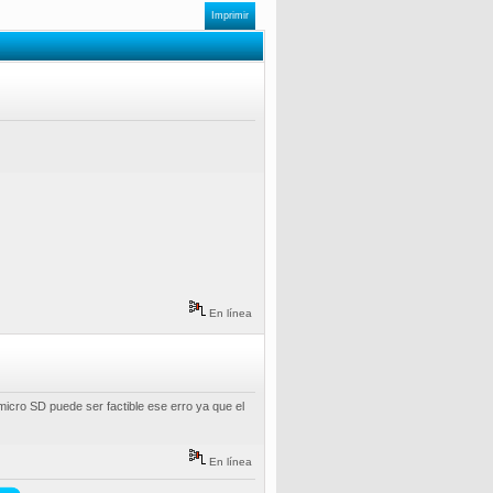
Imprimir
En línea
micro SD puede ser factible ese erro ya que el
En línea