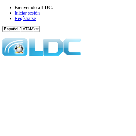
Bienvenido a
LDC
.
Iniciar sesión
Regístrarse