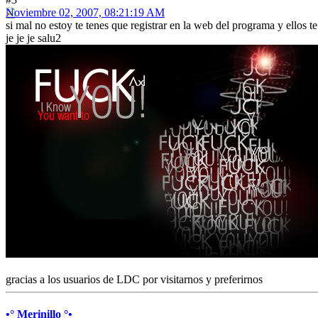
Noviembre 02, 2007, 08:21:19 AM
si mal no estoy te tenes que registrar en la web del programa y ellos t
je je je salu2
gracias a los usuarios de LDC por visitarnos y preferirnos
•° Merinillo °•