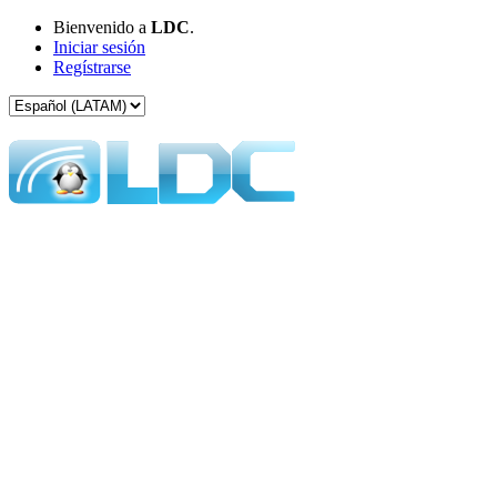
Bienvenido a
LDC
.
Iniciar sesión
Regístrarse