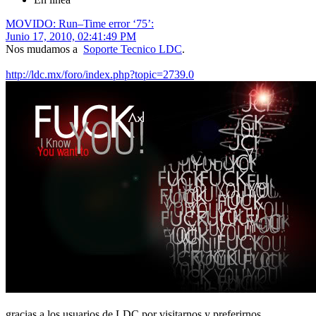
MOVIDO: Run–Time error ‘75’:
Junio 17, 2010, 02:41:49 PM
Nos mudamos a
Soporte Tecnico LDC
.
http://ldc.mx/foro/index.php?topic=2739.0
gracias a los usuarios de LDC por visitarnos y preferirnos