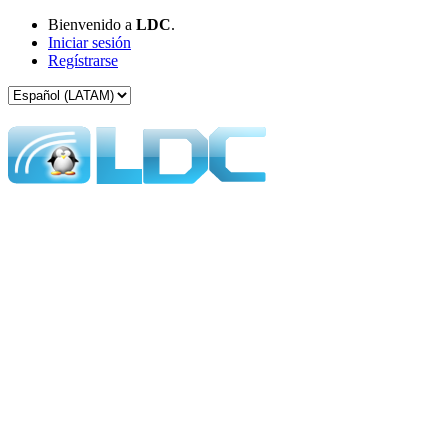
Bienvenido a
LDC
.
Iniciar sesión
Regístrarse