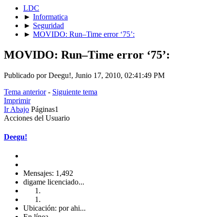
LDC
►
Informatica
►
Seguridad
►
MOVIDO: Run–Time error ‘75’:
MOVIDO: Run–Time error ‘75’:
Publicado por Deegu!, Junio 17, 2010, 02:41:49 PM
Tema anterior
-
Siguiente tema
Imprimir
Ir Abajo
Páginas
1
Acciones del Usuario
Deegu!
Mensajes: 1,492
digame licenciado...
Ubicación: por ahi...
En línea